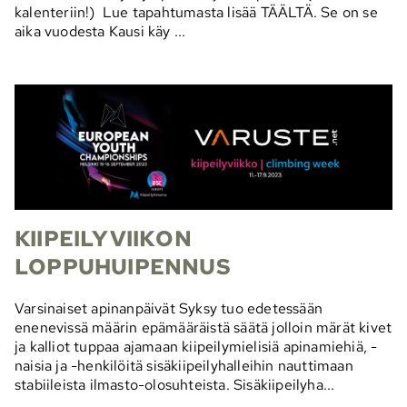
kalenteriin!) Lue tapahtumasta lisää TÄÄLTÄ. Se on se
aika vuodesta Kausi käy ...
KIIPEILYVIIKON
LOPPUHUIPENNUS
Varsinaiset apinanpäivät Syksy tuo edetessään
enenevissä määrin epämääräistä säätä jolloin märät kivet
ja kalliot tuppaa ajamaan kiipeilymielisiä apinamiehiä, -
naisia ja -henkilöitä sisäkiipeilyhalleihin nauttimaan
stabiileista ilmasto-olosuhteista. Sisäkiipeilyha...