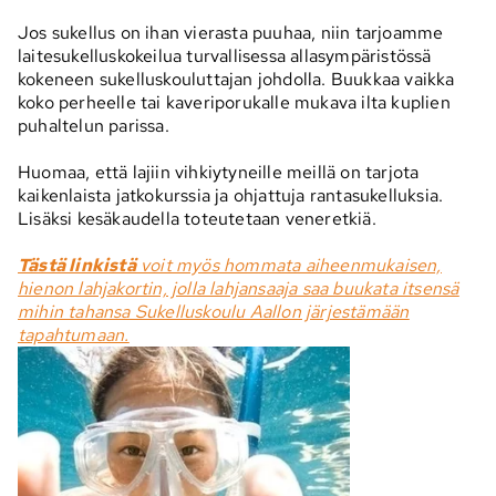
Jos sukellus on ihan vierasta puuhaa, niin tarjoamme
laitesukelluskokeilua turvallisessa allasympäristössä
kokeneen sukelluskouluttajan johdolla. Buukkaa vaikka
koko perheelle tai kaveriporukalle mukava ilta kuplien
puhaltelun parissa.
Huomaa, että lajiin vihkiytyneille meillä on tarjota
kaikenlaista jatkokurssia ja ohjattuja rantasukelluksia.
Lisäksi kesäkaudella toteutetaan veneretkiä.
Tästä linkistä
voit myös hommata aiheenmukaisen,
hienon lahjakortin, jolla lahjansaaja saa buukata itsensä
mihin tahansa Sukelluskoulu Aallon järjestämään
tapahtumaan.