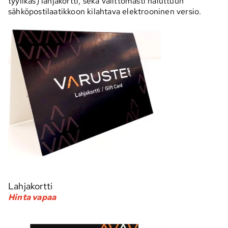
tyylikäs) lahjakortti, sekä välittömästi haluttuun
sähköpostilaatikkoon kilahtava elektrooninen versio.
Lahjakortti
Hinta vapaa