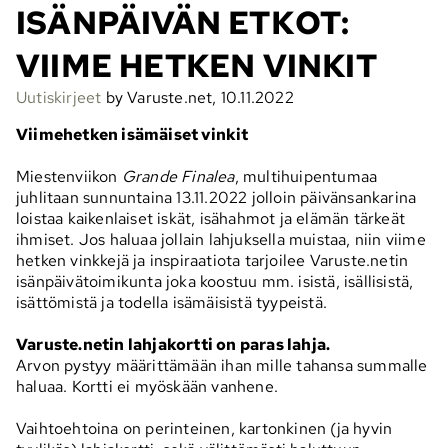
ISÄNPÄIVÄN ETKOT:
VIIME HETKEN VINKIT
Uutiskirjeet
by Varuste.net, 10.11.2022
Viimehetken isämäiset vinkit
Miestenviikon
Grande Finalea
, multihuipentumaa
juhlitaan sunnuntaina 13.11.2022 jolloin päivänsankarina
loistaa kaikenlaiset iskät, isähahmot ja elämän tärkeät
ihmiset. Jos haluaa jollain lahjuksella muistaa, niin viime
hetken vinkkejä ja inspiraatiota tarjoilee
Varuste.netin
isänpäivätoimikunta joka koostuu mm. isistä, isällisistä,
isättömistä ja todella isämäisistä tyypeistä.
Varuste.netin lahjakortti on paras lahja.
Arvon pystyy määrittämään ihan mille tahansa summalle
haluaa. Kortti ei myöskään vanhene.
Vaihtoehtoina on perinteinen, kartonkinen (ja hyvin