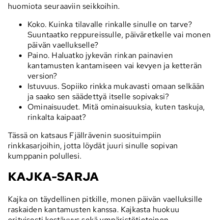
huomiota seuraaviin seikkoihin.
Koko. Kuinka tilavalle rinkalle sinulle on tarve?
Suuntaatko reppureissulle, päiväretkelle vai monen
päivän vaellukselle?
Paino. Haluatko jykevän rinkan painavien
kantamusten kantamiseen vai kevyen ja ketterän
version?
Istuvuus. Sopiiko rinkka mukavasti omaan selkään
ja saako sen säädettyä itselle sopivaksi?
Ominaisuudet. Mitä ominaisuuksia, kuten taskuja,
rinkalta kaipaat?
Tässä on katsaus Fjällrävenin suosituimpiin
rinkkasarjoihin, jotta löydät juuri sinulle sopivan
kumppanin polullesi.
KAJKA-SARJA
Kajka on täydellinen pitkille, monen päivän vaelluksille
raskaiden kantamusten kanssa. Kajkasta huokuu
erityisesti kestävyys sekä ympäristötietoinen