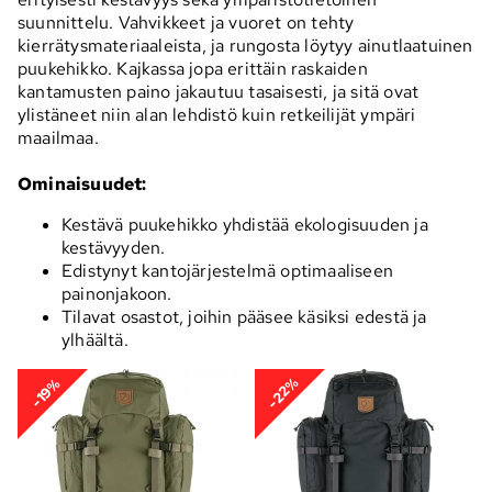
suunnittelu. Vahvikkeet ja vuoret on tehty
kierrätysmateriaaleista, ja rungosta löytyy ainutlaatuinen
puukehikko. Kajkassa jopa erittäin raskaiden
kantamusten paino jakautuu tasaisesti, ja sitä ovat
ylistäneet niin alan lehdistö kuin retkeilijät ympäri
maailmaa.
Ominaisuudet:
Kestävä puukehikko yhdistää ekologisuuden ja
kestävyyden.
Edistynyt kantojärjestelmä optimaaliseen
painonjakoon.
Tilavat osastot, joihin pääsee käsiksi edestä ja
ylhäältä.
-22%
-19%