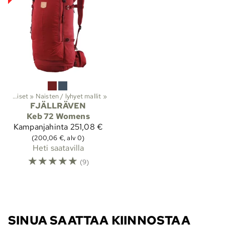
Anatomiset
‪»
Naisten / lyhyet mallit
‪»
FJÄLLRÄVEN
Keb 72 Womens
Kampanjahinta
251,08 €
(200,06 €, alv 0)
Heti saatavilla
☆
☆
☆
☆
☆
(9)
SINUA SAATTAA KIINNOSTAA