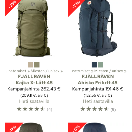
-25%
-23%
t
it
‪»
‪»
Vaellus
Anatomiset
‪»
Reput ja laukut
‪»
Miesten / unisex
‪»
Rinkat
‪»
‪»
Anatomiset
‪»
Miesten / unisex
‪»
FJÄLLRÄVEN
FJÄLLRÄVEN
Kajka X-Lätt 45
Abisko Friluft 45
Kampanjahinta
262,43 €
Kampanjahinta
191,46 €
(209,11 €, alv 0)
(152,56 €, alv 0)
Heti saatavilla
Heti saatavilla
☆
☆
☆
☆
☆
☆
☆
☆
☆
☆
(4)
(9)
-17%
-17%