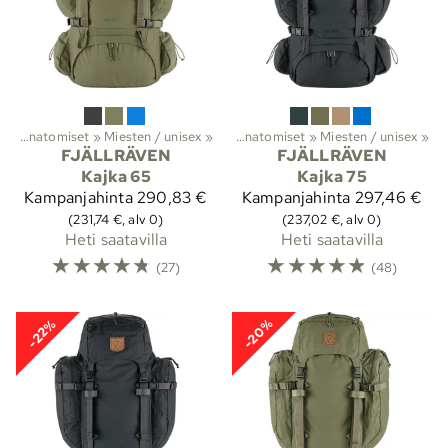
t
it
‪»
‪»
Vaellus
Anatomiset
‪»
Reput ja laukut
‪»
Miesten / unisex
‪»
Rinkat
‪»
‪»
Anatomiset
‪»
Miesten / unisex
‪»
FJÄLLRÄVEN
FJÄLLRÄVEN
Kajka 65
Kajka 75
Kampanjahinta
290,83 €
Kampanjahinta
297,46 €
(231,74 €, alv 0)
(237,02 €, alv 0)
Heti saatavilla
Heti saatavilla
☆
☆
☆
☆
☆
☆
☆
☆
☆
☆
(27)
(48)
-20%
-22%