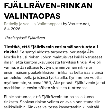
FJÄLLRÄVEN-RINKAN
VALINTAOPAS
Retkeily ja vaellus
,
Valintaoppaat
by Varuste.net,
6.4.2026
Yhteistyössä Fjällräven
Tiesitkö, että Fjällrävenin ensimmäinen tuote oli
rinkka?
Se syntyi aidosta tarpeesta: perustaja Åke
Nordin halusi rinkan, johon mahtuisivat kaikki varusteet
ilman, että kantomukavuudesta tarvitsisi tinkiä. Åke oli
varma, että ratkaisu löytyisi, ja niinpä hän nikkaroi
ensimmäisen puukehikkoisen rinkkansa kellarissa äitinsä
ompelukoneella ja isänsä työkaluilla. Kymmenen vuotta
myöhemmin, vuonna 1960, Åke perusti Fjällrävenin ja toi
markkinoille ensimmäisen virallisen tuotteensa.
Ei ole sattumaa, että Fjällrävenin tarina sai alkunsa
rinkasta. Sopivan rinkan valinta on avain onnistuneisiin
seikkailuihin. Rinkkaa valitessa kannattaakin kiinnittää