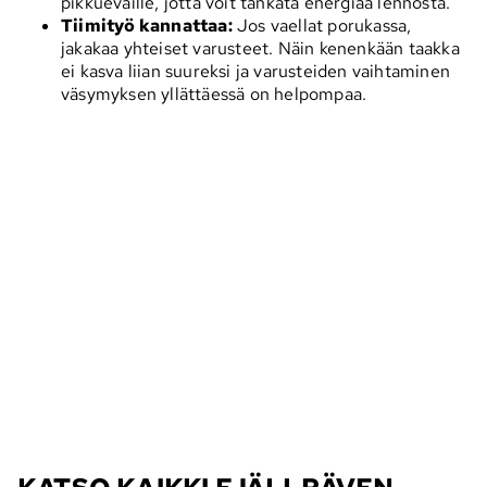
pikkueväille, jotta voit tankata energiaa lennosta.
Tiimityö kannattaa:
Jos vaellat porukassa,
jakakaa yhteiset varusteet. Näin kenenkään taakka
ei kasva liian suureksi ja varusteiden vaihtaminen
väsymyksen yllättäessä on helpompaa.