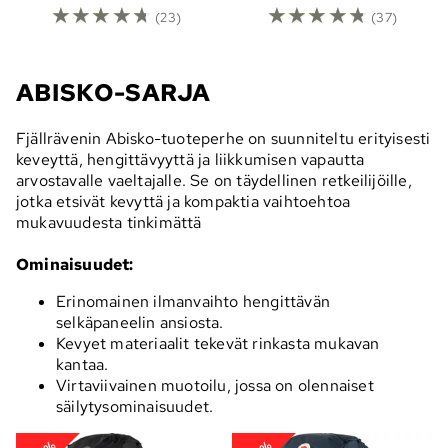
☆
☆
☆
☆
☆
☆
☆
☆
☆
☆
(23)
(37)
ABISKO-SARJA
Fjällrävenin Abisko-tuoteperhe on suunniteltu erityisesti
keveyttä, hengittävyyttä ja liikkumisen vapautta
arvostavalle vaeltajalle. Se on täydellinen retkeilijöille,
jotka etsivät kevyttä ja kompaktia vaihtoehtoa
mukavuudesta tinkimättä
Ominaisuudet:
Erinomainen ilmanvaihto hengittävän
selkäpaneelin ansiosta.
Kevyet materiaalit tekevät rinkasta mukavan
kantaa.
Virtaviivainen muotoilu, jossa on olennaiset
säilytysominaisuudet.