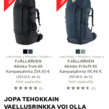
-25%
-23%
t
it
‪»
‪»
Vaellus
Anatomiset
‪»
Reput ja laukut
‪»
Miesten / unisex
‪»
Rinkat
‪»
‪»
Anatomiset
‪»
Miesten / unisex
‪»
FJÄLLRÄVEN
FJÄLLRÄVEN
Abisko Trek 65
Abisko Friluft 45
Kampanjahinta
254,93 €
Kampanjahinta
191,46 €
(203,13 €, alv 0)
(152,56 €, alv 0)
Heti saatavilla
Heti saatavilla
☆
☆
☆
☆
☆
☆
☆
☆
☆
☆
(5)
(9)
JOPA TEHOKKAIN
VAELLUSRINKKA VOI OLLA