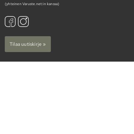
(yhteinen Varuste.net:in kanssa)
Tilaa uutiskirje »