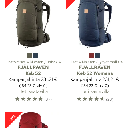
t
aellus
‪»
Anatomiset
‪»
Reput ja laukut
‪»
Miesten / unisex
‪»
Rinkat
‪»
‪»
Anatomiset
‪»
Naisten / lyhyet mallit
‪»
FJÄLLRÄVEN
FJÄLLRÄVEN
Keb 52
Keb 52 Womens
Kampanjahinta
231,21 €
Kampanjahinta
231,21 €
(184,23 €, alv 0)
(184,23 €, alv 0)
Heti saatavilla
Heti saatavilla
☆
☆
☆
☆
☆
☆
☆
☆
☆
☆
(37)
(23)
-19%