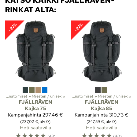
KATSO KAIKKI FJÄLLRÄVEN-
RINKAT ALTA:
-22%
-22%
t
it
‪»
‪»
Vaellus
Anatomiset
‪»
Reput ja laukut
‪»
Miesten / unisex
‪»
Rinkat
‪»
‪»
Anatomiset
‪»
Miesten / unisex
‪»
FJÄLLRÄVEN
FJÄLLRÄVEN
Kajka 75
Kajka 85
Kampanjahinta
297,46 €
Kampanjahinta
310,73 €
(237,02 €, alv 0)
(247,59 €, alv 0)
Heti saatavilla
Heti saatavilla
☆
☆
☆
☆
☆
☆
☆
☆
☆
☆
(48)
(40)