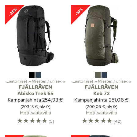
-25%
-16%
t
it
‪»
‪»
Vaellus
Anatomiset
‪»
Reput ja laukut
‪»
Miesten / unisex
‪»
Rinkat
‪»
‪»
Anatomiset
‪»
Miesten / unisex
‪»
FJÄLLRÄVEN
FJÄLLRÄVEN
Abisko Trek 65
Keb 72
Kampanjahinta
254,93 €
Kampanjahinta
251,08 €
(203,13 €, alv 0)
(200,06 €, alv 0)
Heti saatavilla
Heti saatavilla
☆
☆
☆
☆
☆
☆
☆
☆
☆
☆
(5)
(42)