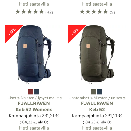
Heti saatavilla
Heti saatavilla
☆
☆
☆
☆
☆
☆
☆
☆
☆
☆
(42)
(9)
-17%
-17%
it
‪»
Vaellus
Anatomiset
‪»
‪»
Naisten / lyhyet mallit
Reput ja laukut
‪»
Rinkat
‪»
‪»
Anatomiset
‪»
Miesten / unisex
‪»
FJÄLLRÄVEN
FJÄLLRÄVEN
Keb 52 Womens
Keb 52
Kampanjahinta
231,21 €
Kampanjahinta
231,21 €
(184,23 €, alv 0)
(184,23 €, alv 0)
Heti saatavilla
Heti saatavilla