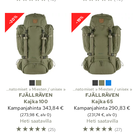
-20%
-19%
t
it
‪»
‪»
Vaellus
Anatomiset
‪»
Reput ja laukut
‪»
Miesten / unisex
‪»
Rinkat
‪»
‪»
Anatomiset
‪»
Miesten / unisex
‪»
FJÄLLRÄVEN
FJÄLLRÄVEN
Kajka 100
Kajka 65
Kampanjahinta
343,84 €
Kampanjahinta
290,83 €
(273,98 €, alv 0)
(231,74 €, alv 0)
Heti saatavilla
Heti saatavilla
☆
☆
☆
☆
☆
☆
☆
☆
☆
☆
(25)
(27)