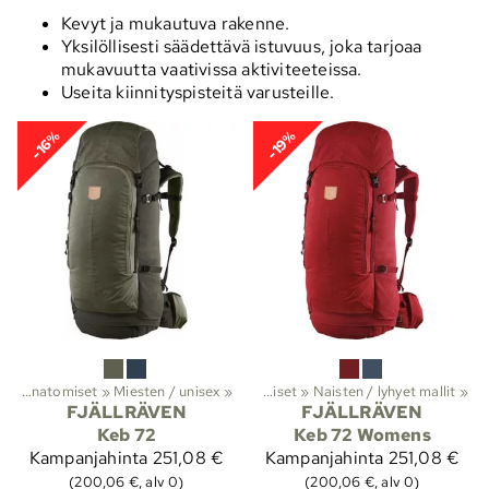
Kevyt ja mukautuva rakenne.
Yksilöllisesti säädettävä istuvuus, joka tarjoaa
mukavuutta vaativissa aktiviteeteissa.
Useita kiinnityspisteitä varusteille.
-16%
-19%
t
aellus
‪»
Anatomiset
‪»
Reput ja laukut
‪»
Miesten / unisex
‪»
Rinkat
‪»
‪»
Anatomiset
‪»
Naisten / lyhyet mallit
‪»
FJÄLLRÄVEN
FJÄLLRÄVEN
Keb 72
Keb 72 Womens
Kampanjahinta
251,08 €
Kampanjahinta
251,08 €
(200,06 €, alv 0)
(200,06 €, alv 0)