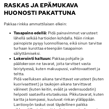
RASKAS JA EPÄMUKAVA
HUONOSTI PAKATTUNA
Pakkaa rinkka ammattilaisen elkein:
Tasapaino edellä:
Pidä painavimmat varusteet
lähellä selkää hartioiden kohdalla. Näin rinkan
painopiste pysyy luonnollisena, eikä sinun tarvitse
turhaan kurottaa eteenpäin tasapainon
säilyttämiseksi.
Lokerointi haltuun:
Pakkaa pohjalle ja
päälokeroon ne tavarat, joita tarvitset vasta
leiriytyessä, kuten makuupussi, vaihtovaatteet ja
teltta.
Pidä vaelluksen aikana tarvittavat varusteet (kuten
kuorivaatteet) ja taukojen aikana tarvittavat
välineet (kuten keitin, eväät ja vedensuodatin)
helposti saatavilla etutaskussa. Pikkutavarat, kuten
kartta ja kompassi, kuuluvat rinkan yläläppään.
Lantiovyön taskut ovat täydellinen paikka