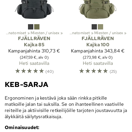
t
it
‪»
‪»
Vaellus
Anatomiset
‪»
Reput ja laukut
‪»
Miesten / unisex
‪»
Rinkat
‪»
‪»
Anatomiset
‪»
Miesten / unisex
‪»
FJÄLLRÄVEN
FJÄLLRÄVEN
Kajka 85
Kajka 100
Kampanjahinta
310,73 €
Kampanjahinta
343,84 €
(247,59 €, alv 0)
(273,98 €, alv 0)
Heti saatavilla
Heti saatavilla
☆
☆
☆
☆
☆
☆
☆
☆
☆
☆
(40)
(25)
KEB-SARJA
Ergonominen ja kestävä joka sään rinkka pitkille
matkoille jalan tai suksilla. Se on ihanteellinen vaativille
reiteille ja aktiivisille retkeilijöille tarjoten joustavuutta ja
älykkäitä säilytysratkaisuja.
Ominaisuudet: