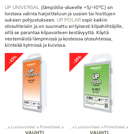
UP UNIVERSAL
(lämpötila-alueelle +5/-10°C) on
loistava valinta harjoitteluun ja uusien tai hiottujen
suksien pohjustukseen.
UP POLAR
sopii kaikiin
olosuhteisiin ja on suunnattu erityisesti kilpahiihtäjille,
sillä se parantaa kilpavoiteen kestävyyttä. Käytä
nestemäistä lämpimissä ja kosteissa olosuhteissa,
kiinteää kylmissä ja kuivissa.
-23%
-25%
olto
astohiihto
‪»
Luistovoiteet
‪»
Suksivoiteet ja suksihuolto
‪»
Pinnoitteet
‪»
‪»
Luistovoiteet
‪»
Pinnoitteet
‪»
VAUHTI
VAUHTI