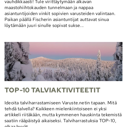
vauhdikkaasti! Tule virittäytymään alkavan
maastohiihtokauden tunnelmaan ja nappaa
asiantuntijoiden vinkit sopivien varusteiden valintaan.
Paikan päällä Fischerin asiantuntijat auttavat sinua
löytämään juuri sinulle sopivat sukse...
TOP-10 TALVIAKTIVITEETIT
Ideoita talviharrastamiseen Varuste.netin tapaan. Mitä
tehdä talvella? Kaikkeen mielenkiintoiseen ei yksi
artikkeli riitäkään, mutta kymmenen hauskinta tekemistä
saatiin rääpäistyä aikaiseksi. Talviharrastuksia TOP-10,
olkaa hyvät.