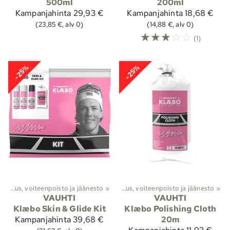
500ml
200ml
Kampanjahinta
29,93 €
Kampanjahinta
18,68 €
(23,85 €, alv 0)
(14,88 €, alv 0)
☆
☆
☆
☆
☆
(1)
-25%
-25%
to
‪»
Suksivoiteet ja suksihuolto
Puhdistus, voiteenpoisto ja jäänesto
‪»
‪»
Puhdistus, voiteenpoisto ja jäänesto
‪»
VAUHTI
VAUHTI
Klæbo Skin & Glide Kit
Klæbo Polishing Cloth
Kampanjahinta
39,68 €
20m