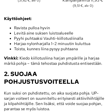
Kampanjahinta
11,93 €
(31,62 €, alv 0)
(9,51 €, alv 0)
Käyttöohjeet:
Ravista pulloa hyvin
Levitä aine suksen luistoalueelle
Pyyhi puhtaaksi Vauhti-kiillotusliinalla
Harjaa nylonharjalla 1–2 minuutin kuluttua
Toista, kunnes liina pysyy puhtaana
Vinkki:
Kiedo kiillotusliina harjan ympärille ja harjaa
märkä pohja – tämä tehostaa puhdistusta entisestään.
2. SUOJAA
POHJUSTUSVOITEELLA
Kun suksi on puhdistettu, on aika suojata pohja. UP-
sarjan voiteet on suunniteltu erityisesti aktiivihiihtäjille
ja kilpahiihtäjille. Sen lisäksi, että voide suojaa pohjan,
parantaa se myös luistoa.