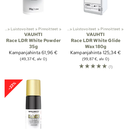
olto
astohiihto
‪»
Luistovoiteet
‪»
Suksivoiteet ja suksihuolto
‪»
Pinnoitteet
‪»
‪»
Luistovoiteet
‪»
Pinnoitteet
‪»
VAUHTI
VAUHTI
Race LDR White Powder
Race LDR White Glide
35g
Wax 180g
Kampanjahinta
61,96 €
Kampanjahinta
125,34 €
(49,37 €, alv 0)
(99,87 €, alv 0)
☆
☆
☆
☆
☆
(1)
-22%