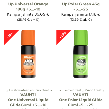
Up Universal Orange
Up Polar Green 45g
180g +5…-10
-5…-25
Kampanjahinta
36,09 €
Kampanjahinta
17,18 €
(28,76 €, alv 0)
(13,69 €, alv 0)
-25%
-25%
olto
astohiihto
‪»
Luistovoiteet
‪»
Suksivoiteet ja suksihuolto
‪»
Pinnoitteet
‪»
‪»
Luistovoiteet
‪»
Pinnoitteet
‪»
VAUHTI
VAUHTI
One Universal Liquid
One Polar Liquid Glide
Glide 60ml +5…-10
60ml -5…-25