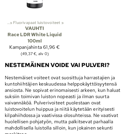
iteet
‪»
Fluorivapaat luistovoiteet
‪»
VAUHTI
Race LDR White Liquid
100ml
Kampanjahinta
61,96 €
(49,37 €, alv 0)
NESTEMÄINEN VOIDE VAI PULVERI?
Nestemäiset voiteet ovat suosittuja harrastajien ja
kuntohiihtäjien keskuudessa helppokäyttöisyytensä
ansiosta. Ne sopivat erinomaisesti arkeen, kun haluat
suksiin toimivan luiston nopeasti ja ilman suurta
vaivannäköä. Pulverivoiteet puolestaan ovat
luistovoitelun huippua ja niitä käytetään erityisesti
kilpahiihdossa ja vaativissa olosuhteissa. Ne vaativat
huolellisen pohjatyön, mutta palkitsevat parhaalla
mahdollisella luistolla silloin, kun jokainen sekunti