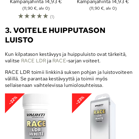
Kampanjahinta
14,93 €
Kampanjahinta
14,93 €
(11,90 €, alv 0)
(11,90 €, alv 0)
☆
☆
☆
☆
☆
(1)
3. VOITELE HUIPPUTASON
LUISTO
Kun kilpatason kestävyys ja huippuluisto ovat tärkeitä,
valitse
RACE LDR
ja
RACE
-sarjan voiteet.
RACE LDR toimii linkkinä suksen pohjan ja luistovoiteen
välillä. Se parantaa kestävyyttä ja toimii myös
sellaisenaan vaihtelevissa lumiolosuhteissa.
-22%
-23%