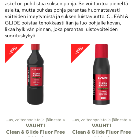
askel on puhdistaa suksen pohja. Se voi tuntua pieneltä
asialta, mutta puhdas pohja parantaa huomattavasti
voiteiden imeytymistä ja suksen luistavuutta. CLEAN &
GLIDE poistaa tehokkaasti lian ja luo pohjalle kovan,
likaa hylkivän pinnan, joka parantaa luistovoiteiden
suorituskykyä.
-25%
-25%
to
‪»
Suksivoiteet ja suksihuolto
Puhdistus, voiteenpoisto ja jäänesto
‪»
‪»
Puhdistus, voiteenpoisto ja jäänesto
‪»
VAUHTI
VAUHTI
Clean & Glide Fluor Free
Clean & Glide Fluor Free