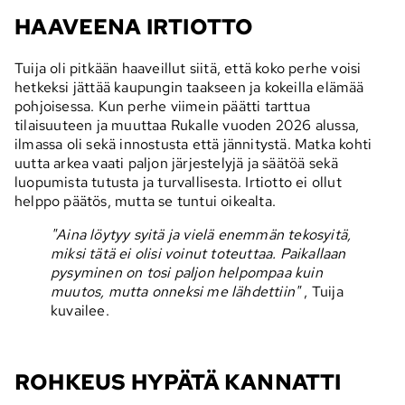
HAAVEENA IRTIOTTO
Tuija oli pitkään haaveillut siitä, että koko perhe voisi
hetkeksi jättää kaupungin taakseen ja kokeilla elämää
pohjoisessa. Kun perhe viimein päätti tarttua
tilaisuuteen ja muuttaa Rukalle vuoden 2026 alussa,
ilmassa oli sekä innostusta että jännitystä. Matka kohti
uutta arkea vaati paljon järjestelyjä ja säätöä sekä
luopumista tutusta ja turvallisesta. Irtiotto ei ollut
helppo päätös, mutta se tuntui oikealta.
"Aina löytyy syitä ja vielä enemmän tekosyitä,
miksi tätä ei olisi voinut toteuttaa. Paikallaan
pysyminen on tosi paljon helpompaa kuin
muutos, mutta onneksi me lähdettiin"
, Tuija
kuvailee.
ROHKEUS HYPÄTÄ KANNATTI