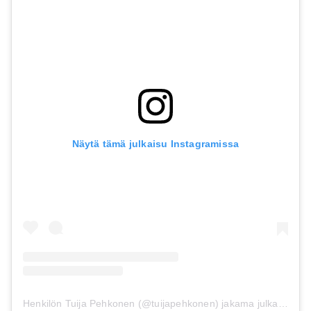
Näytä tämä julkaisu Instagramissa
Henkilön Tuija Pehkonen (@tuijapehkonen) jakama julkaisu