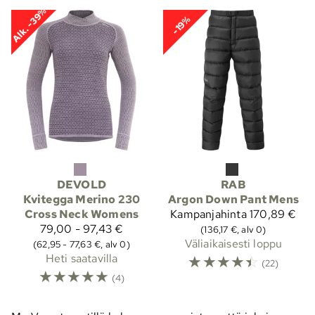
Alk. -39%
-19%
DEVOLD
RAB
Kvitegga Merino 230
Argon Down Pant Mens
Cross Neck Womens
Kampanjahinta
170,89 €
79,00 - 97,43 €
(136,17 €, alv 0)
Väliaikaisesti loppu
(62,95 - 77,63 €, alv 0)
Heti saatavilla
☆
☆
☆
☆
☆
(22)
☆
☆
☆
☆
☆
(4)