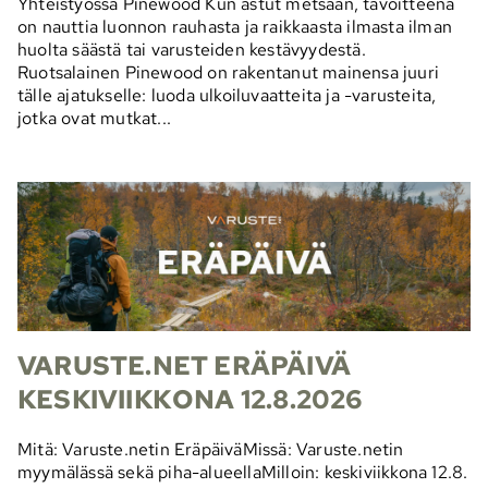
Yhteistyössä Pinewood Kun astut metsään, tavoitteena
on nauttia luonnon rauhasta ja raikkaasta ilmasta ilman
huolta säästä tai varusteiden kestävyydestä.
Ruotsalainen Pinewood on rakentanut mainensa juuri
tälle ajatukselle: luoda ulkoiluvaatteita ja -varusteita,
jotka ovat mutkat...
VARUSTE.NET ERÄPÄIVÄ
KESKIVIIKKONA 12.8.2026
Mitä: Varuste.netin EräpäiväMissä: Varuste.netin
myymälässä sekä piha-alueellaMilloin: keskiviikkona 12.8.