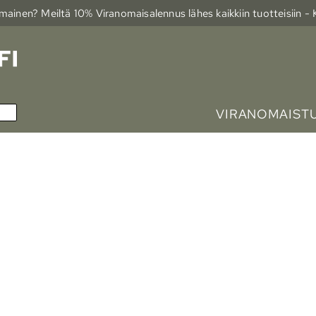
ainen? Meiltä 10% Viranomais­alennus lähes kaikkiin tuotteisiin -
VIRANOMAIST