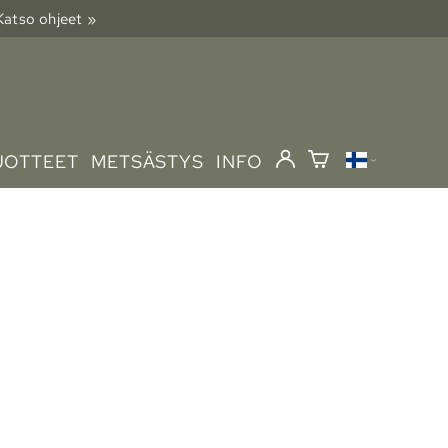
 Katso ohjeet »
UOTTEET
METSÄSTYS
INFO