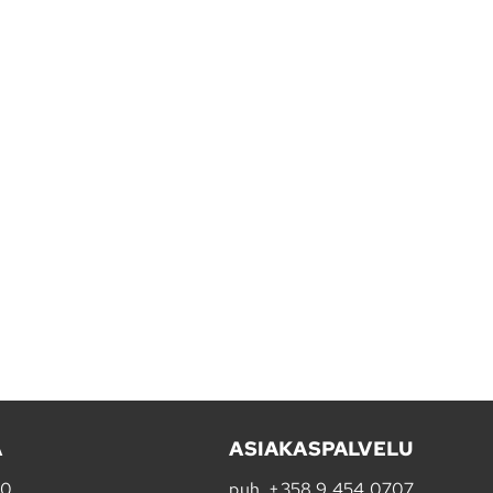
A
ASIAKASPALVELU
20
puh.
+358 9 454 0707