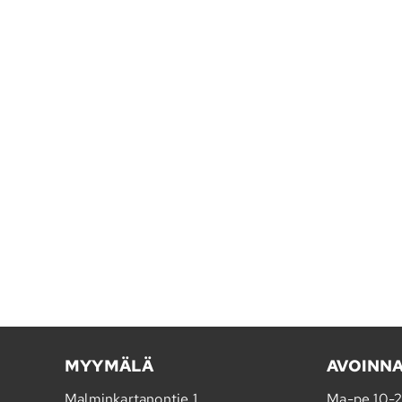
MYYMÄLÄ
AVOINN
Malminkartanontie 1
Ma-pe 10-