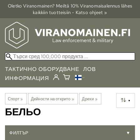
Oletko Viranomainen? Meiltä 10% Viranomais­alennus lähes
kaikkiin tuotteisiin - Katso ohjeet »
ТАКТИЧНО ОБОРУДВАНЕ
ЛОВ
ИНФОРМАЦИЯ
Спорт
‪»
Дейности на открито
‪»
Дрехи
‪»
▼
БЕЛЬО
ФИЛТЪР
▼