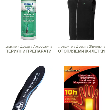
Дейности на открито
‪»
Дрехи
Спорт
‪»
Аксесоари
‪»
‪»
Дейности на открито
‪»
Дрехи
‪»
Жилетки
‪»
ПЕРИЛНИ ПРЕПАРАТИ
ОТОПЛЯЕМИ ЖИЛЕТКИ