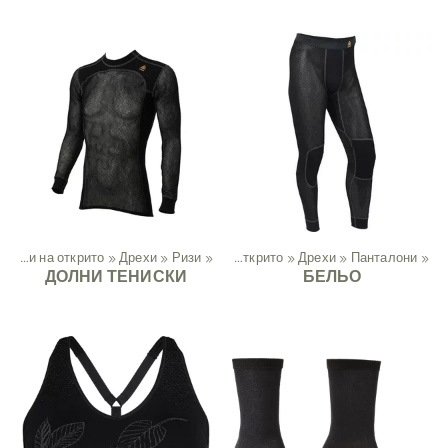
Дейности на открито
Спорт
‪»
Дрехи
‪»
‪»
Ризи
‪»
Дейности на открито
‪»
Дрехи
‪»
Панталони
‪»
ДОЛНИ ТЕНИСКИ
БЕЛЬО