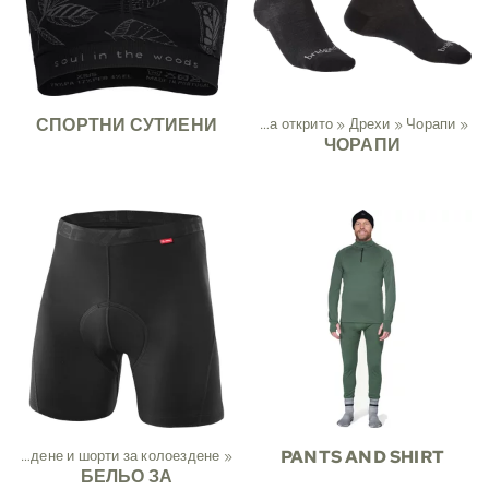
СПОРТНИ СУТИЕНИ
Спорт
‪»
Дейности на открито
‪»
Дрехи
‪»
Чорапи
‪»
ЧОРАПИ
Панталони за колоездене и шорти за колоездене
‪»
PANTS AND SHIRT
БЕЛЬО ЗА