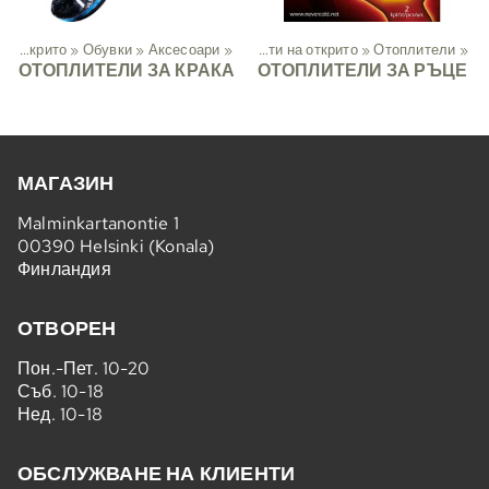
Дейности на открито
‪»
Обувки
‪»
Аксесоари
Спорт
‪»
‪»
Дейности на открито
‪»
Отоплители
‪»
ОТОПЛИТЕЛИ ЗА КРАКА
ОТОПЛИТЕЛИ ЗА РЪЦЕ
МАГАЗИН
Malminkartanontie 1
00390 Helsinki (Konala)
Финландия
ОТВОРЕН
Пон.-Пет. 10-20
Съб. 10-18
Нед. 10-18
ОБСЛУЖВАНЕ НА КЛИЕНТИ