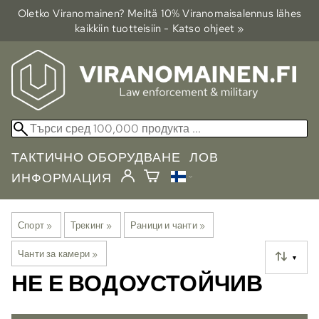
Oletko Viranomainen? Meiltä 10% Viranomais­alennus lähes
kaikkiin tuotteisiin - Katso ohjeet »
ТАКТИЧНО ОБОРУДВАНЕ
ЛОВ
ИНФОРМАЦИЯ
Спорт
‪»
Трекинг
‪»
Раници и чанти
‪»
Чанти за камери
‪»
▼
НЕ Е ВОДОУСТОЙЧИВ