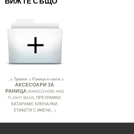
ВИЖТЕ СЪЩО
Спорт
‪»
Трекинг
‪»
Раници и чанти
‪»
АКСЕСОАРИ ЗА
РАНИЦА
(RAINCOVERS AND
FLIGHT BAGS, ПРЕЗРАМКИ,
КАТАРАМИ, КЛЮЧАЛКИ,
ЕТИКЕТИ С ИМЕНА...)