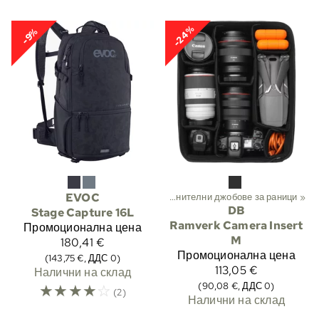
-24%
-9%
порт
‪»
Трекинг
‪»
EVOC
Раници и чанти
‪»
Допълнителни джобове за раници
‪»
DB
Stage Capture 16L
Ramverk Camera Insert
Промоционална цена
M
180,41 €
Промоционална цена
(143,75 €, ДДС 0)
113,05 €
Налични на склад
(90,08 €, ДДС 0)
☆
☆
☆
☆
☆
(2)
Налични на склад