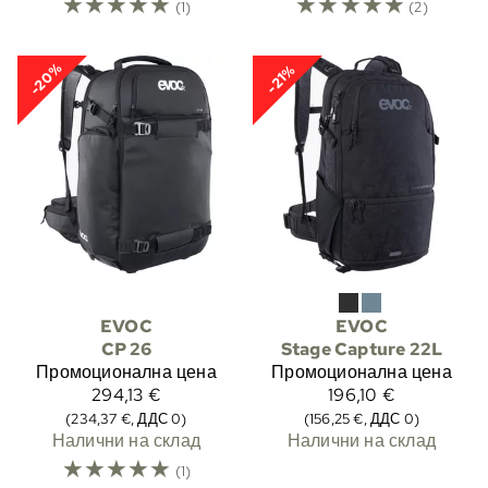
☆
☆
☆
☆
☆
☆
☆
☆
☆
☆
(1)
(2)
-20%
-21%
EVOC
EVOC
CP 26
Stage Capture 22L
Промоционална цена
Промоционална цена
294,13 €
196,10 €
(234,37 €, ДДС 0)
(156,25 €, ДДС 0)
Налични на склад
Налични на склад
☆
☆
☆
☆
☆
(1)