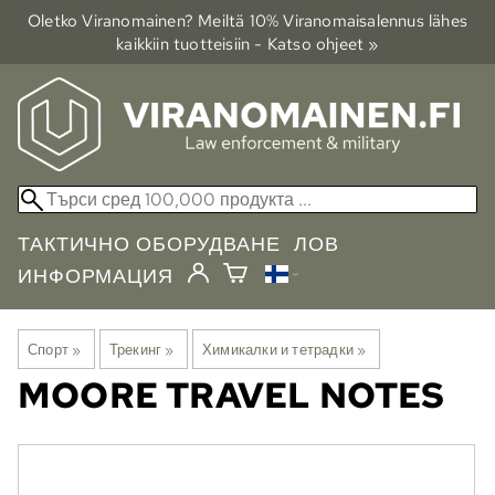
Oletko Viranomainen? Meiltä 10% Viranomais­alennus lähes
kaikkiin tuotteisiin - Katso ohjeet »
ТАКТИЧНО ОБОРУДВАНЕ
ЛОВ
ИНФОРМАЦИЯ
Спорт
‪»
Трекинг
‪»
Химикалки и тетрадки
‪»
MOORE
TRAVEL NOTES