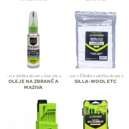
Čištění a údržba zbraní
‪»
Sporty
Gun oils
‪»
‪»
Myslivost
‪»
Čištění a údržba zbraní
‪»
OLEJE NA ZBRANĚ A
SILLA-WOOL ETC
MAZIVA