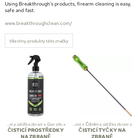
Using Breakthrough's products, firearm cleaning is easy,
safe and fast.
www.breakthroughclean.com/
Všechny produkty této značky
Čištění a údržba zbraní
‪»
Sporty
Gun oils
‪»
‪»
Myslivost
‪»
Čištění a údržba zbraní
‪»
ČISTICÍ PROSTŘEDKY
ČISTICÍ TYČKY NA
NA ZBRANĚ
ZBRANĚ