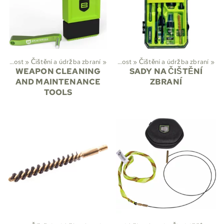
Myslivost
‪»
Čištění a údržba zbraní
Sporty
‪»
‪»
Myslivost
‪»
Čištění a údržba zbraní
‪»
WEAPON CLEANING
SADY NA ČIŠTĚNÍ
AND MAINTENANCE
ZBRANÍ
TOOLS