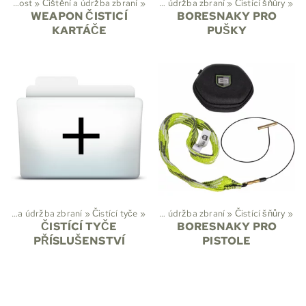
Myslivost
‪»
Čištění a údržba zbraní
Sporty
‪»
Myslivost
‪»
‪»
Čištění a údržba zbraní
‪»
Čistící šňůry
‪»
WEAPON ČISTICÍ
BORESNAKY PRO
KARTÁČE
PUŠKY
Čištění a údržba zbraní
Sporty
‪»
Myslivost
‪»
Čistící tyče
‪»
‪»
Čištění a údržba zbraní
‪»
Čistící šňůry
‪»
ČISTÍCÍ TYČE
BORESNAKY PRO
PŘÍSLUŠENSTVÍ
PISTOLE