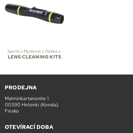
Sporty
‪»
Myslivost
‪»
Optika
‪»
LENS CLEANING KITS
PRODEJNA
Malminkartanontie 1
00390 Helsinki (Konala)
Finsko
OTEVÍRACÍ DOBA