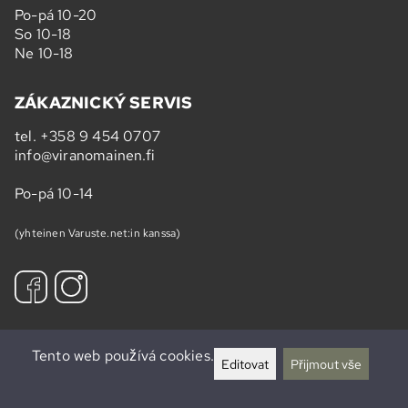
Po-pá 10-20
So 10-18
Ne 10-18
ZÁKAZNICKÝ SERVIS
tel.
+358 9 454 0707
info@viranomainen.fi
Po-pá 10-14
(yhteinen Varuste.net:in kanssa)
Tento web používá cookies.
Přihlásit se k odebírání newsletteru »
Editovat
Přijmout vše