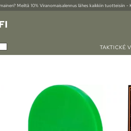
ainen? Meiltä 10% Viranomais­alennus lähes kaikkiin tuotteisiin -
TAKTICKÉ 