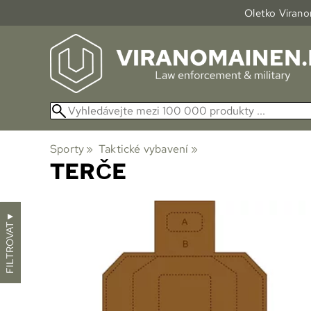
Oletko Viranom
Sporty
‪»
Taktické vybavení
‪»
TERČE
▼
FILTROVAT