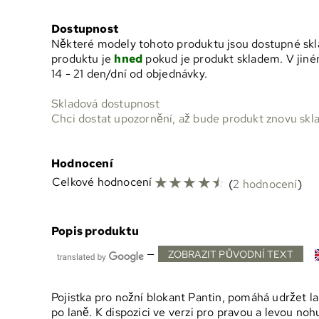
Dostupnost
Některé modely tohoto produktu jsou dostupné skl
produktu je
hned
pokud je produkt skladem. V jiném
14 - 21 den/dní
od objednávky.
Skladová dostupnost
Chci dostat upozornění, až bude produkt znovu skl
Hodnocení
☆
☆
☆
☆
☆
Celkové hodnocení
(
2 hodnocení
)
Popis produktu
—
ZOBRAZIT PŮVODNÍ TEXT
Pojistka pro nožní blokant Pantin, pomáhá udržet l
po laně. K dispozici ve verzi pro pravou a levou noh