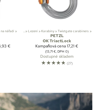
 na nářadí
Sporty
‪»
‪»
Lezení
‪»
Karabiny
‪»
Twistgate carabiners
‪»
PETZL
OK TriactLock
4,93 €
Kampaňová cena
17,21 €
(13,71 €, DPH 0)
Dostupné skladem
☆
☆
☆
☆
☆
(27)