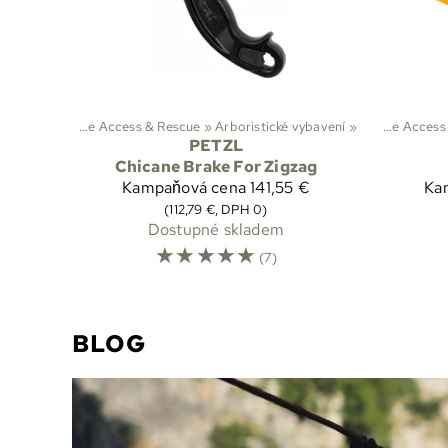
»
Arborist, Rope Access & Rescue
Sporty
‪»
Arboristické vybavení
‪»
Lezení
‪»
‪»
Sporty
Arborist, Rope
‪»
Le
PETZL
Chicane Brake For Zigzag
Kampaňová cena
141,55 €
Ka
(112,79 €, DPH 0)
Dostupné skladem
☆
☆
☆
☆
☆
(7)
BLOG