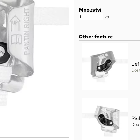
Množství
ks
Other feature
Lef
Dos
Rig
Doba