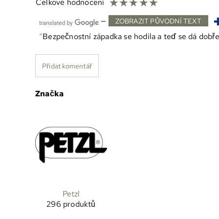
☆
☆
☆
☆
☆
Celkové hodnocení
—
ZOBRAZIT PŮVODNÍ TEXT
Bezpečnostní západka se hodila a teď se dá dobře
Přidat komentář
Značka
Petzl
296 produktů