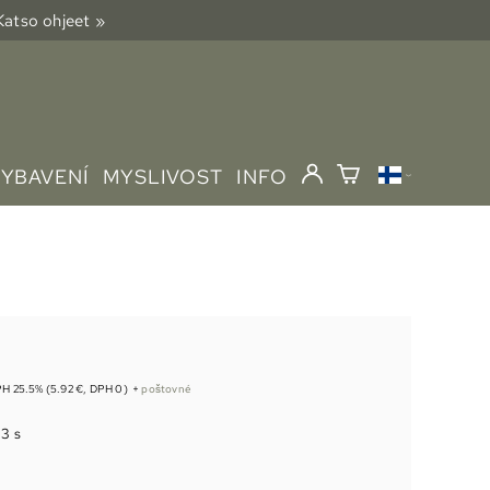
 Katso ohjeet »
VYBAVENÍ
MYSLIVOST
INFO
H 25.5% (5.92 €, DPH 0)
+
poštovné
1 s