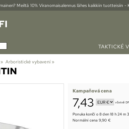
ainen? Meiltä 10% Viranomais­alennus lähes kaikkiin tuotteisiin -
TAKTICKÉ 
‪»
Arboristické vybavení
‪»
TIN
Kampaňová cena
7,43
včetně DP
Ponuka končí o
8 den 18 h 24 m 3
Normální cena 9,90 €