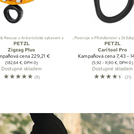
 Access & Rescue
zení
‪»
Arborist, Rope Access & Rescue
‪»
Arboristické vybavení
‪»
‪»
Postroje
‪»
Příslušenství
‪»
Držáky
PETZL
PETZL
Zigzag Plus
Caritool Pro
mpaňová cena
229,21 €
Kampaňová cena
7,43 - 1
(182,64 €, DPH 0)
(5,92 - 11,90 €, DPH 0)
Dostupné skladem
Dostupné skladem
☆
☆
☆
☆
☆
☆
☆
☆
☆
☆
(9)
(21)