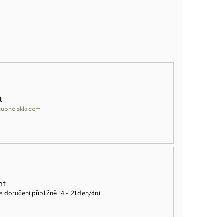
t
tupné skladem
ht
 doručení přibližně
14 - 21 den/dní
.