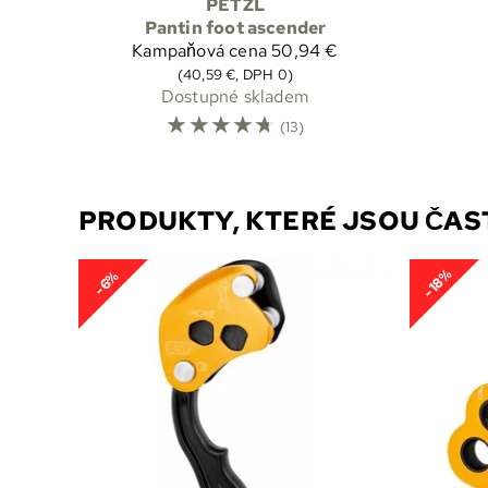
PETZL
Pantin foot ascender
Kampaňová cena
50,94 €
(40,59 €, DPH 0)
Dostupné skladem
☆
☆
☆
☆
☆
(13)
PRODUKTY, KTERÉ JSOU ČA
-18%
-6%