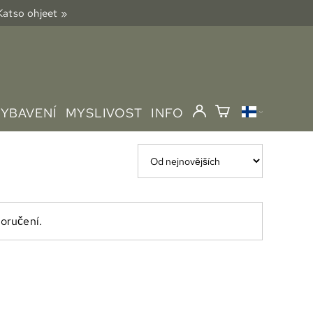
 Katso ohjeet »
VYBAVENÍ
MYSLIVOST
INFO
doručení.