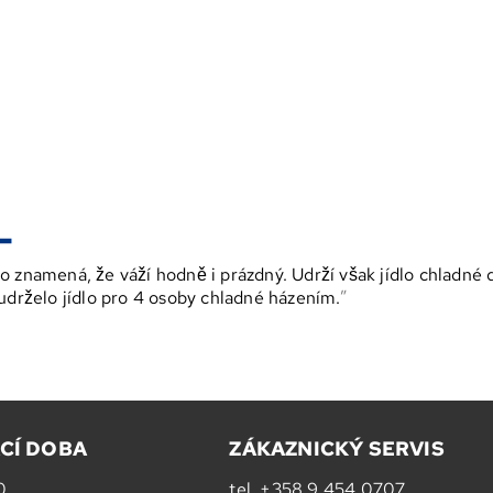
 znamená, že váží hodně i prázdný. Udrží však jídlo chladné dé
 udrželo jídlo pro 4 osoby chladné házením.
CÍ DOBA
ZÁKAZNICKÝ SERVIS
0
tel.
+358 9 454 0707