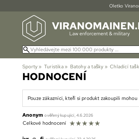
Oletko Viranom
Sporty
‪»
Turistika
‪»
Batohy a tašky
‪»
Chladící taš
HODNOCENÍ
Pouze zákazníci, kteří si produkt zakoupili moho
Anonym
ověřený kupující, 4.6.2026
☆
☆
☆
☆
☆
Celkové hodnocení
jyr...@...fi