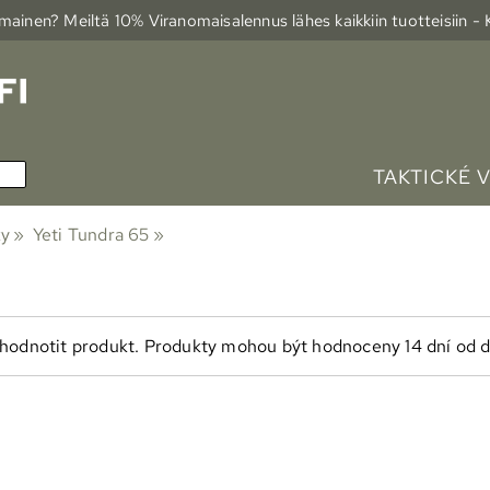
ainen? Meiltä 10% Viranomais­alennus lähes kaikkiin tuotteisiin -
TAKTICKÉ 
ky
‪»
Yeti Tundra 65
‪»
u hodnotit produkt. Produkty mohou být hodnoceny 14 dní od 