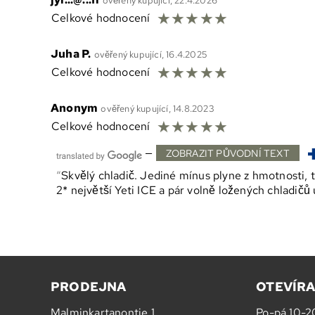
ověřený kupující, 22.4.2026
☆
☆
☆
☆
☆
Celkové hodnocení
Juha P.
ověřený kupující, 16.4.2025
☆
☆
☆
☆
☆
Celkové hodnocení
Anonym
ověřený kupující, 14.8.2023
☆
☆
☆
☆
☆
Celkové hodnocení
—
ZOBRAZIT PŮVODNÍ TEXT
Skvělý chladič. Jediné mínus plyne z hmotnosti, to
2* největší Yeti ICE a pár volně ložených chladičů
PRODEJNA
OTEVÍRA
Malminkartanontie 1
Po-pá 10-2