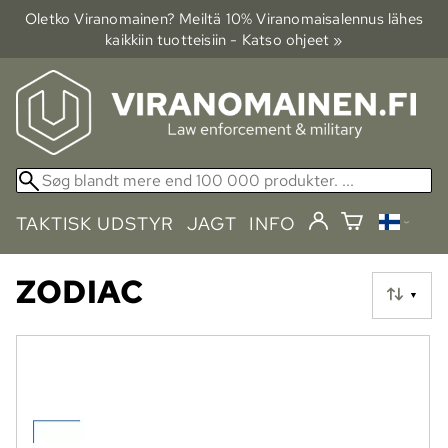
Oletko Viranomainen? Meiltä 10% Viranomais­alennus lähes
kaikkiin tuotteisiin - Katso ohjeet »
TAKTISK UDSTYR
JAGT
INFO
ZODIAC
▼