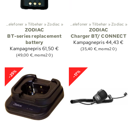
Radiotelefoner
Sportsgrene
‪»
Tilbehør
‪»
‪»
Zodiac
Jagt
‪»
‪»
Radiotelefoner
‪»
Tilbehør
‪»
Zodiac
‪»
ZODIAC
ZODIAC
BT-series replacement
Charger BT/ CONNECT
battery
Kampagnepris
44,43 €
Kampagnepris
61,50 €
(35,40 €, moms2 0)
(49,00 €, moms2 0)
-25%
-17%