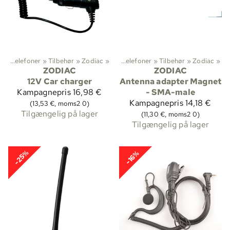
Radiotelefoner
Sportsgrene
‪»
Tilbehør
‪»
‪»
Zodiac
Jagt
‪»
‪»
Radiotelefoner
‪»
Tilbehør
‪»
Zodiac
‪»
ZODIAC
ZODIAC
12V Car charger
Antenna adapter Magnet
Kampagnepris
16,98 €
- SMA-male
Kampagnepris
14,18 €
(13,53 €, moms2 0)
Tilgængelig på lager
(11,30 €, moms2 0)
Tilgængelig på lager
-25%
-16%