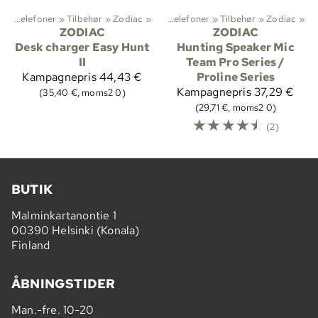
Radiotelefoner
Sportsgrene
‪»
Tilbehør
‪»
‪»
Zodiac
Jagt
‪»
‪»
Radiotelefoner
‪»
Tilbehør
‪»
Zodiac
‪»
ZODIAC
ZODIAC
Desk charger Easy Hunt
Hunting Speaker Mic
II
Team Pro Series /
Kampagnepris
44,43 €
Proline Series
Kampagnepris
37,29 €
(35,40 €, moms2 0)
(29,71 €, moms2 0)
☆
☆
☆
☆
☆
(2)
BUTIK
Malminkartanontie 1
00390 Helsinki (Konala)
Finland
ÅBNINGSTIDER
Man.-fre. 10-20