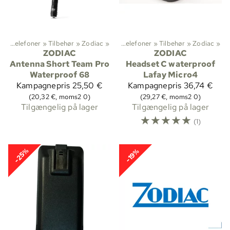
Radiotelefoner
Sportsgrene
‪»
Tilbehør
‪»
‪»
Zodiac
Jagt
‪»
‪»
Radiotelefoner
‪»
Tilbehør
‪»
Zodiac
‪»
ZODIAC
ZODIAC
Antenna Short Team Pro
Headset C waterproof
Waterproof 68
Lafay Micro4
Kampagnepris
25,50 €
Kampagnepris
36,74 €
(20,32 €, moms2 0)
(29,27 €, moms2 0)
Tilgængelig på lager
Tilgængelig på lager
☆
☆
☆
☆
☆
(1)
-25%
-19%