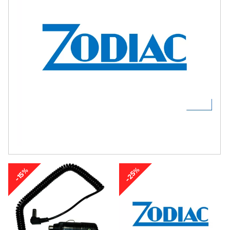
-25%
-15%