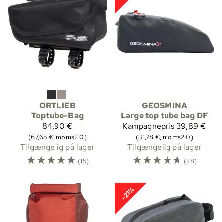
ORTLIEB
GEOSMINA
Toptube-Bag
Large top tube bag DF
84,90 €
Kampagnepris
39,89 €
(67,65 €, moms2 0)
(31,78 €, moms2 0)
Tilgængelig på lager
Tilgængelig på lager
☆
☆
☆
☆
☆
☆
☆
☆
☆
☆
(15)
(28)
-21%