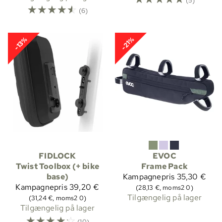
☆
☆
☆
☆
☆
(6)
-13%
-21%
FIDLOCK
EVOC
Twist Toolbox (+ bike
Frame Pack
base)
Kampagnepris
35,30 €
Kampagnepris
39,20 €
(28,13 €, moms2 0)
Tilgængelig på lager
(31,24 €, moms2 0)
Tilgængelig på lager
☆
☆
☆
☆
☆
(10)