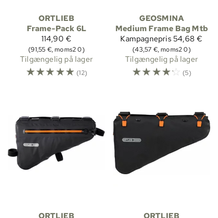
ORTLIEB
GEOSMINA
Frame-Pack 6L
Medium Frame Bag Mtb
114,90 €
Kampagnepris
54,68 €
(91,55 €, moms2 0)
(43,57 €, moms2 0)
Tilgængelig på lager
Tilgængelig på lager
☆
☆
☆
☆
☆
☆
☆
☆
☆
☆
(12)
(5)
ORTLIEB
ORTLIEB