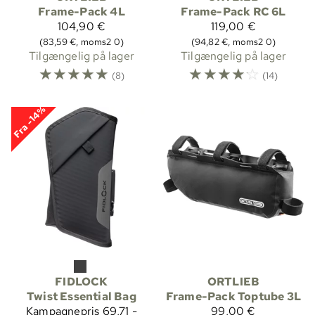
Frame-Pack 4L
Frame-Pack RC 6L
104,90 €
119,00 €
(83,59 €, moms2 0)
(94,82 €, moms2 0)
Tilgængelig på lager
Tilgængelig på lager
☆
☆
☆
☆
☆
☆
☆
☆
☆
☆
(8)
(14)
Fra -14%
FIDLOCK
ORTLIEB
Twist Essential Bag
Frame-Pack Toptube 3L
Kampagnepris
69,71 -
99,00 €