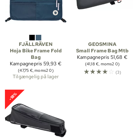
FJÄLLRÄVEN
GEOSMINA
Hoja Bike Frame Fold
Small Frame Bag Mtb
Bag
Kampagnepris
51,68 €
Kampagnepris
59,93 €
(41,18 €, moms2 0)
☆
☆
☆
☆
☆
(47,75 €, moms2 0)
(3)
Tilgængelig på lager
-18%