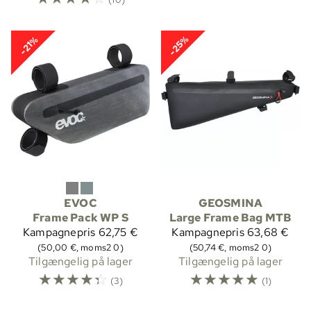
-25%
-21%
EVOC
GEOSMINA
Frame Pack WP S
Large Frame Bag MTB
Kampagnepris
62,75 €
Kampagnepris
63,68 €
(50,00 €, moms2 0)
(50,74 €, moms2 0)
Tilgængelig på lager
Tilgængelig på lager
☆
☆
☆
☆
☆
☆
☆
☆
☆
☆
(3)
(1)