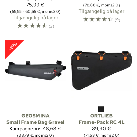
75,99 €
(78,88 €, moms2 0)
Tilgængelig på lager
(55,55 - 60,55 €, moms2 0)
Tilgængelig på lager
☆
☆
☆
☆
☆
(9)
☆
☆
☆
☆
☆
(2)
-25%
GEOSMINA
ORTLIEB
Small Frame Bag Gravel
Frame-Pack RC 4L
Kampagnepris
48,68 €
89,90 €
(38,79 €, moms2 0)
(71,63 €, moms2 0)