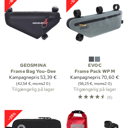
-18%
-12%
GEOSMINA
EVOC
Frame Bag You-Dee
Frame Pack WP M
Kampagnepris
53,39 €
Kampagnepris
70,60 €
(42,54 €, moms2 0)
(56,25 €, moms2 0)
Tilgængelig på lager
Tilgængelig på lager
☆
☆
☆
☆
☆
(6)
-25%