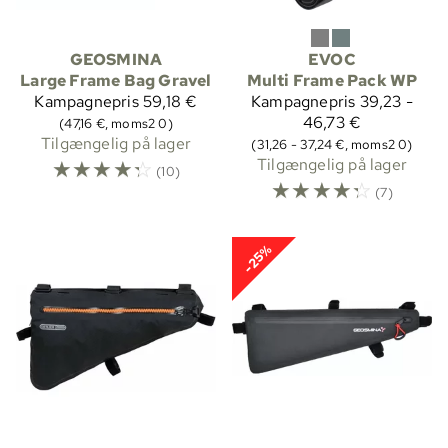
GEOSMINA
EVOC
Large Frame Bag Gravel
Multi Frame Pack WP
Kampagnepris
59,18 €
Kampagnepris
39,23 -
46,73 €
(47,16 €, moms2 0)
Tilgængelig på lager
(31,26 - 37,24 €, moms2 0)
☆
☆
☆
☆
☆
Tilgængelig på lager
(10)
☆
☆
☆
☆
☆
(7)
-25%