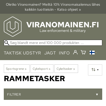
Oletko Viranomainen? Meiltä 10% Viranomais­alennus lähes
kaikkiin tuotteisiin - Katso ohjeet »
TAKTISK UDSTYR
JAGT
INFO
Sportsgrene
‪»
Cykelsport
‪»
Cykeltasker
‪»
▼
RAMMETASKER
FILTRER
▼