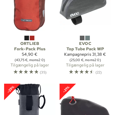
ORTLIEB
EVOC
Fork-Pack Plus
Top Tube Pack WP
54,90 €
Kampagnepris
31,38 €
(43,75 €, moms2 0)
(25,00 €, moms2 0)
Tilgængelig på lager
Tilgængelig på lager
☆
☆
☆
☆
☆
☆
☆
☆
☆
☆
(35)
(22)
-25%
-21%