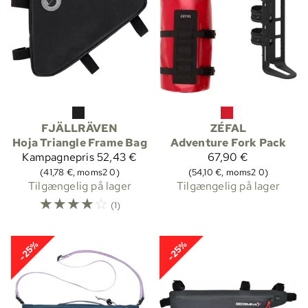
FJÄLLRÄVEN
ZÉFAL
Hoja Triangle Frame Bag
Adventure Fork Pack
Kampagnepris
52,43 €
67,90 €
(41,78 €, moms2 0)
(54,10 €, moms2 0)
Tilgængelig på lager
Tilgængelig på lager
☆
☆
☆
☆
☆
(1)
-25%
-25%