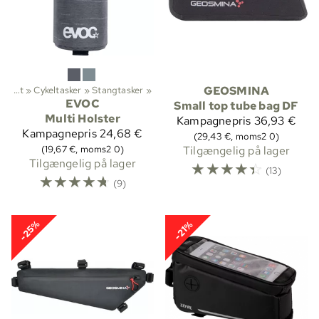
Cykelsport
‪»
Cykeltasker
‪»
Stangtasker
‪»
GEOSMINA
EVOC
Small top tube bag DF
Multi Holster
Kampagnepris
36,93 €
Kampagnepris
24,68 €
(29,43 €, moms2 0)
(19,67 €, moms2 0)
Tilgængelig på lager
Tilgængelig på lager
☆
☆
☆
☆
☆
(13)
☆
☆
☆
☆
☆
(9)
-25%
-21%