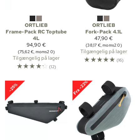
ORTLIEB
ORTLIEB
Frame-Pack RC Toptube
Fork-Pack 4.1L
4L
47,90 €
94,90 €
(38,17 €, moms2 0)
Tilgængelig på lager
(75,62 €, moms2 0)
Tilgængelig på lager
☆
☆
☆
☆
☆
(16)
☆
☆
☆
☆
☆
(12)
Fra -22%
-25%