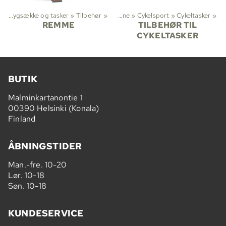
g
‪»
Rygsække og tasker
‪»
Tilbehør
‪»
Sportsgrene
‪»
Cykelsport
‪»
Cykeltasker
‪»
REMME
TILBEHØR TIL
CYKELTASKER
BUTIK
Malminkartanontie 1
00390 Helsinki (Konala)
Finland
ÅBNINGSTIDER
Man.-fre. 10-20
Lør. 10-18
Søn. 10-18
KUNDESERVICE