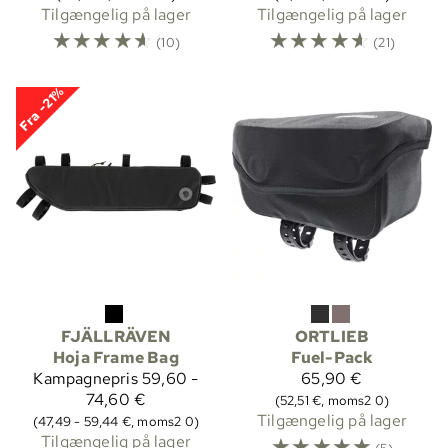
Tilgængelig på lager
Tilgængelig på lager
☆
☆
☆
☆
☆
☆
☆
☆
☆
☆
(10)
(21)
Fra -21%
FJÄLLRÄVEN
ORTLIEB
Hoja Frame Bag
Fuel-Pack
Kampagnepris
59,60 -
65,90 €
74,60 €
(52,51 €, moms2 0)
Tilgængelig på lager
(47,49 - 59,44 €, moms2 0)
Tilgængelig på lager
☆
☆
☆
☆
☆
(5)