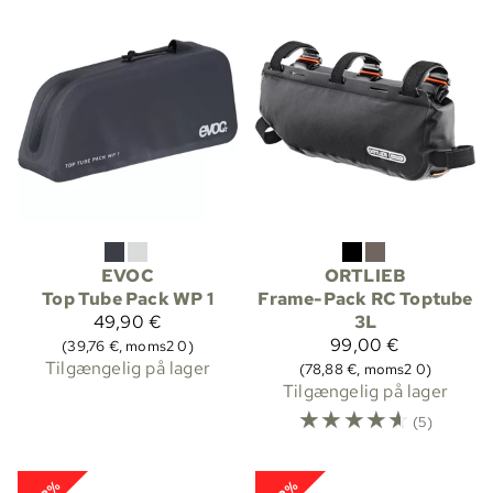
EVOC
ORTLIEB
Top Tube Pack WP 1
Frame-Pack RC Toptube
49,90 €
3L
99,00 €
(39,76 €, moms2 0)
Tilgængelig på lager
(78,88 €, moms2 0)
Tilgængelig på lager
☆
☆
☆
☆
☆
(5)