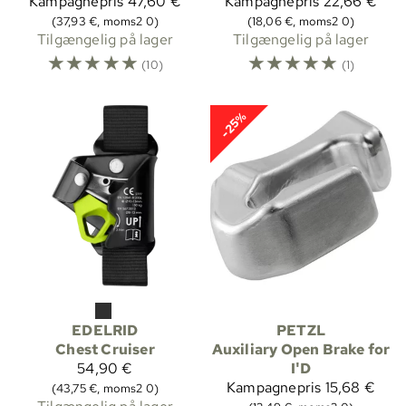
Kampagnepris
47,60 €
Kampagnepris
22,66 €
(37,93 €, moms2 0)
(18,06 €, moms2 0)
Tilgængelig på lager
Tilgængelig på lager
☆
☆
☆
☆
☆
☆
☆
☆
☆
☆
(10)
(1)
-25%
EDELRID
PETZL
Chest Cruiser
Auxiliary Open Brake for
54,90 €
I'D
Kampagnepris
15,68 €
(43,75 €, moms2 0)