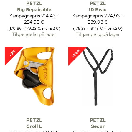
PETZL
PETZL
Rig Repairable
ID Evac
Kampagnepris
214,43 -
Kampagnepris
224,93 -
224,93 €
239,93 €
(170,86 - 179,23 €, moms2 0)
(179,23 - 191,18 €, moms2 0)
Tilgængelig på lager
Tilgængelig på lager
-24%
-3%
PETZL
PETZL
Croll L
Secur