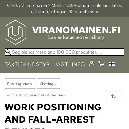
Oletko Viranomainen? Meiltä 10% Viranomais­alennus lähes
kaikkiin tuotteisiin - Katso ohjeet »
TAKTISK UDSTYR
JAGT
INFO
Sportsgrene
‪»
Klatring
‪»
Arborist, Rope Access & Rescue
‪»
▼
WORK POSITIONING
AND FALL-ARREST