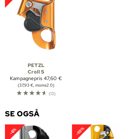
PETZL
Croll S
Kampagnepris
47,60 €
(37,93 €, moms2 0)
☆
☆
☆
☆
☆
(13)
SE OGSÅ
-10%
-6%