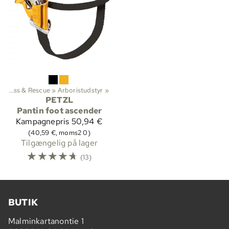
Arborist, Rope Access & Rescue
‪»
Arboristudstyr
‪»
PETZL
Pantin foot ascender
Kampagnepris
50,94 €
(40,59 €, moms2 0)
Tilgængelig på lager
☆
☆
☆
☆
☆
(13)
BUTIK
Malminkartanontie 1