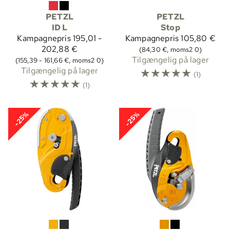
PETZL
PETZL
ID L
Stop
Kampagnepris
195,01 -
Kampagnepris
105,80 €
202,88 €
(84,30 €, moms2 0)
Tilgængelig på lager
(155,39 - 161,66 €, moms2 0)
Tilgængelig på lager
☆
☆
☆
☆
☆
(1)
☆
☆
☆
☆
☆
(1)
-25%
-25%