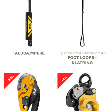
Sportsgrene
FALDDÆMPERE
‪»
Klatring
‪»
Sikringsudstyr og klatreudstyr
‪»
Klatreudstyr
‪»
FOOT LOOPS -
KLATRING
-22%
-4%