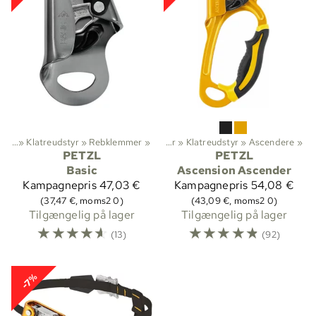
styr
»
Klatring
‪»
Klatreudstyr
‪»
‪»
Rebklemmer
‪»
Sikringsudstyr og klatreudstyr
‪»
Klatreudstyr
‪»
Ascendere
‪»
PETZL
PETZL
Basic
Ascension Ascender
Kampagnepris
47,03 €
Kampagnepris
54,08 €
(37,47 €, moms2 0)
(43,09 €, moms2 0)
Tilgængelig på lager
Tilgængelig på lager
☆
☆
☆
☆
☆
☆
☆
☆
☆
☆
(13)
(92)
-7%