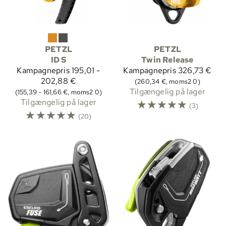
PETZL
PETZL
ID S
Twin Release
Kampagnepris
195,01 -
Kampagnepris
326,73 €
202,88 €
(260,34 €, moms2 0)
Tilgængelig på lager
(155,39 - 161,66 €, moms2 0)
Tilgængelig på lager
☆
☆
☆
☆
☆
(3)
☆
☆
☆
☆
☆
(20)