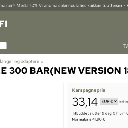
ainen? Meiltä 10% Viranomais­alennus lähes kaikkiin tuotteisiin -
T
langer og adaptere
‪»
LE 300 BAR(NEW VERSION 1
Kampagnepris
33,14
inkl. 
Tilbuddet slutter
9 dag 0 h 5 m 
Normalpris 41,90 €