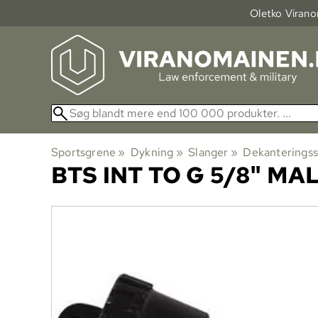
Oletko Viranom
Sportsgrene
‪»
Dykning
‪»
Slanger
‪»
Dekanteringss
BTS
INT TO G 5/8" MA