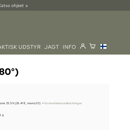
 Katso ohjeet »
AKTISK UDSTYR
JAGT
INFO
80°)
moms 25.5% (26.41 €, moms2 0)
+
forsendelsesomkostninger
0 s