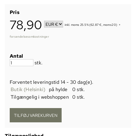
Pris
78,90
inkl. moms 25.5% (62.87 €, moms2 0)
+
forsendelsesomkostninger
Antal
stk.
Forventet leveringstid
14 - 30 dag(e)
.
Butik (Helsinki)
på hylde
0 stk.
Tilgængelig i webshoppen
0 stk.
Tilgængelighed