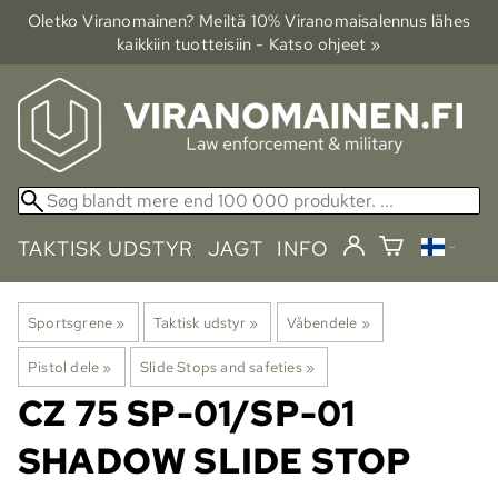
Oletko Viranomainen? Meiltä 10% Viranomais­alennus lähes
kaikkiin tuotteisiin - Katso ohjeet »
TAKTISK UDSTYR
JAGT
INFO
Sportsgrene
‪»
Taktisk udstyr
‪»
Våbendele
‪»
Pistol dele
‪»
Slide Stops and safeties
‪»
CZ
75 SP-01/SP-01
SHADOW SLIDE STOP