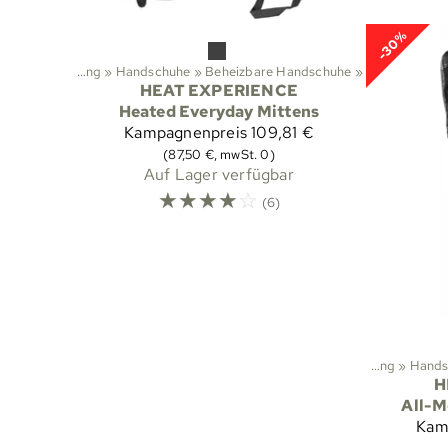
-30%
eien
‪»
Bekleidung
‪»
Handschuhe
‪»
Beheizbare Handschuhe
‪»
HEAT EXPERIENCE
Heated Everyday Mittens​
Kampagnenpreis
109,81 €
(87,50 €, mwSt. 0)
Auf Lager verfügbar
☆
☆
☆
☆
☆
(6)
Sportarten
‪»
Aktivitäten im Freien
‪»
Bekleidung
‪»
Hands
H
All-M
Kam