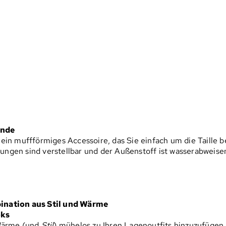
ände
in muffförmiges Accessoire, das Sie einfach um die Taille b
en sind verstellbar und der Außenstoff ist wasserabweisend
ination aus Stil und Wärme
oks
 Wärme (und
Stil
) mühelos zu Ihren Lagenoutfits hinzuzufügen.