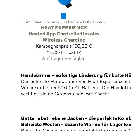
n
‪»
Aktivitäten im Freien
‪»
Schuhe
‪»
Zubehör
‪»
Fußwärmer
‪»
HEAT EXPERIENCE
Heated App Controlled Insoles
Wireless Charging
Kampagnenpreis
156,88 €
(125,00 €, mwSt. 0)
Auf Lager verfügbar
Handwärmer – sofortige Linderung für kalte H
Der beheizte Handwärmer von Heat Experience ist e
Wärme mit einer 5000mAh Batterie. Die Handöffnung
wichtige kleine Gegenstände, wie Snacks.
Batteriebetriebene Jacken – die perfekte Komb
Beheizte Westen – dezente Wärme für Lagenlo
Beheizte Westen bieten die perfekte Lösung, um