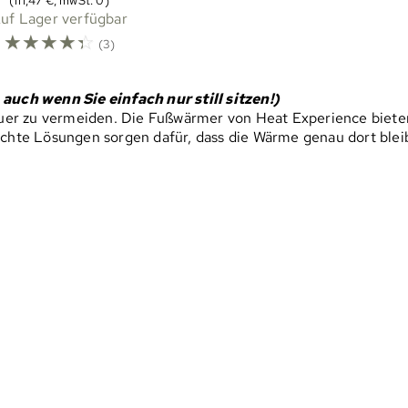
(111,47 €, mwSt. 0)
uf Lager verfügbar
☆
☆
☆
☆
☆
(3)
auch wenn Sie einfach nur still sitzen!)
uer zu vermeiden. Die Fußwärmer von Heat Experience biete
ichte Lösungen sorgen dafür, dass die Wärme genau dort bleib