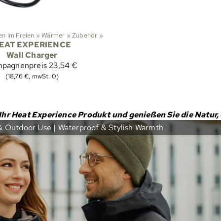
en im Freien
‪»
Wärmer
‪»
Zubehör
‪»
EAT EXPERIENCE
Wall Charger
pagnenpreis
23,54 €
(18,76 €, mwSt. 0)
Ihr Heat Experience Produkt und genießen Sie die Natur,
& Outdoor Use | Waterproof & Stylish Warmth