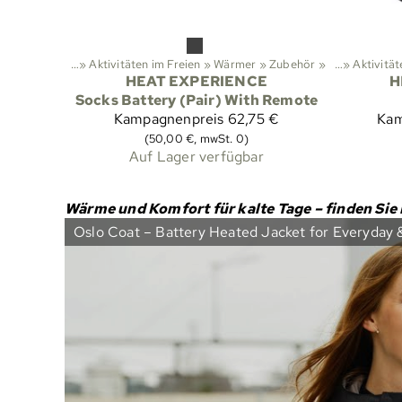
Sportarten
‪»
Aktivitäten im Freien
‪»
Wärmer
‪»
Zubehör
Sportarten
‪»
‪»
Aktivität
HEAT EXPERIENCE
H
Socks Battery (Pair) With Remote
Kampagnenpreis
62,75 €
Kam
(50,00 €, mwSt. 0)
Auf Lager verfügbar
Wärme und Komfort für kalte Tage – finden Sie 
Oslo Coat – Battery Heated Jacket for Everyday 