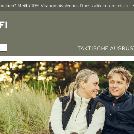
ainen? Meiltä 10% Viranomais­alennus lähes kaikkiin tuotteisiin -
TAKTISCHE AUSRÜ