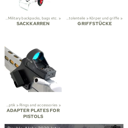
ung
Taktische Ausrüstung
‪»
Military backpacks, bags etc.
‪»
Waffenteile
‪»
‪»
Pistolenteile
‪»
Körper und griffe
‪»
SACKKARREN
GRIFFSTÜCKE
g
‪»
Optik
‪»
Rings and accessories
‪»
ADAPTER PLATES FOR
PISTOLS