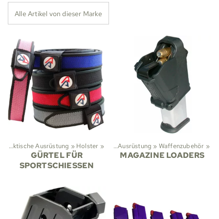
Alle Artikel von dieser Marke
‪»
Taktische Ausrüstung
Sportarten
‪»
Holster
‪»
‪»
Taktische Ausrüstung
‪»
Waffenzubehör
‪»
GÜRTEL FÜR
MAGAZINE LOADERS
SPORTSCHIESSEN