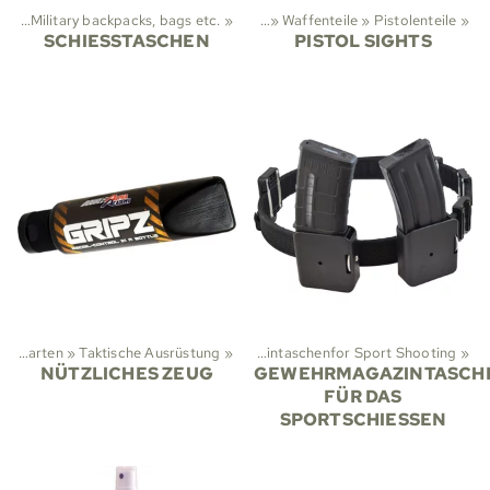
ung
‪»
Military backpacks, bags etc.
Sportarten
‪»
Taktische Ausrüstung
‪»
‪»
Waffenteile
‪»
Pistolenteile
‪»
SCHIESSTASCHEN
PISTOL SIGHTS
Taktische Ausrüstung
Sportarten
‪»
Taktische Ausrüstung
‪»
Holster
‪»
‪»
Magazintaschenfor Sport Shooting
‪»
NÜTZLICHES ZEUG
GEWEHRMAGAZINTASCH
FÜR DAS
SPORTSCHIESSEN