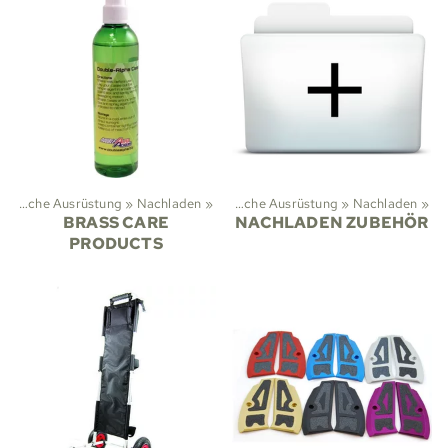
Taktische Ausrüstung
‪»
Sportarten
Nachladen
‪»
‪»
Taktische Ausrüstung
‪»
Nachladen
‪»
BRASS CARE
NACHLADEN ZUBEHÖR
PRODUCTS