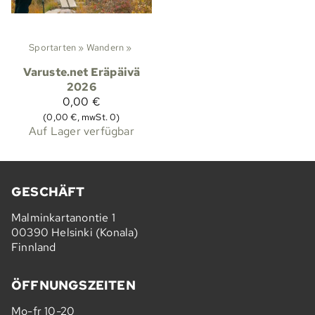
Sportarten
‪»
Wandern
‪»
Varuste.net Eräpäivä
2026
0,00 €
(0,00 €, mwSt. 0)
Auf Lager verfügbar
GESCHÄFT
Malminkartanontie 1
00390 Helsinki (Konala)
Finnland
ÖFFNUNGSZEITEN
Mo-fr 10-20