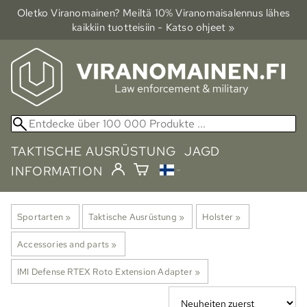
Oletko Viranomainen? Meiltä 10% Viranomais­alennus lähes
kaikkiin tuotteisiin - Katso ohjeet »
TAKTISCHE AUSRÜSTUNG
JAGD
INFORMATION
Sportarten
‪»
Taktische Ausrüstung
‪»
Holster
‪»
Accessories and parts
‪»
IMI Defense RTEX Roto Extension Adapter
‪»