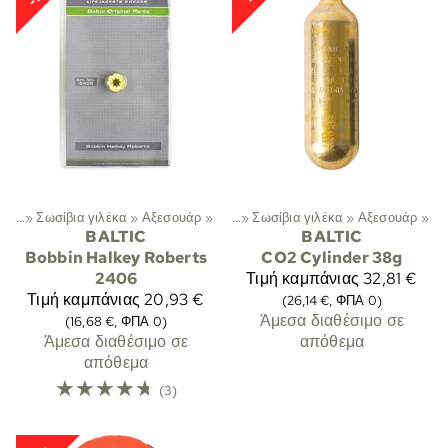
κλπ.
Σπορ
‪»
Σωσίβια γιλέκα
‪»
Λεμβοδρομία
‪»
Αξεσουάρ
‪»
Σωσίβια κλπ.
‪»
‪»
Σωσίβια γιλέκα
‪»
Αξεσουάρ
‪»
BALTIC
BALTIC
Bobbin Halkey Roberts
CO2 Cylinder 38g
2406
Τιμή καμπάνιας
32,81 €
Τιμή καμπάνιας
20,93 €
(26,14 €, ΦΠΑ 0)
Άμεσα διαθέσιμο σε
(16,68 €, ΦΠΑ 0)
Άμεσα διαθέσιμο σε
απόθεμα
απόθεμα
☆
☆
☆
☆
☆
(3)