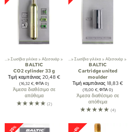
κλπ.
Σπορ
‪»
Σωσίβια γιλέκα
‪»
Λεμβοδρομία
‪»
Αξεσουάρ
‪»
Σωσίβια κλπ.
‪»
‪»
Σωσίβια γιλέκα
‪»
Αξεσουάρ
‪»
BALTIC
BALTIC
CO2 cylinder 33 g
Cartridge united
Τιμή καμπάνιας
20,48 €
moulder
Τιμή καμπάνιας
18,83 €
(16,32 €, ΦΠΑ 0)
Άμεσα διαθέσιμο σε
(15,00 €, ΦΠΑ 0)
απόθεμα
Άμεσα διαθέσιμο σε
☆
☆
☆
☆
☆
απόθεμα
(2)
☆
☆
☆
☆
☆
(4)
-25%
-6%