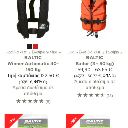
α
‪»
Σωσίβια κλπ.
‪»
Σωσίβια γιλέκα
Σπορ
‪»
‪»
Λεμβοδρομία
‪»
Σωσίβια κλπ.
‪»
Σωσίβια
‪»
BALTIC
BALTIC
Winner Automatic 40-
Sailor (3 - 50 kg)
150 Kg
59,90 - 63,65 €
Τιμή καμπάνιας
122,50 €
(47,73 - 50,72 €, ΦΠΑ 0)
Άμεσα διαθέσιμο σε
(97,61 €, ΦΠΑ 0)
Άμεσα διαθέσιμο σε
απόθεμα
απόθεμα
☆
☆
☆
☆
☆
(15)
☆
☆
☆
☆
☆
(8)
-18%
-7%