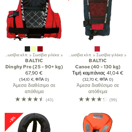
α
‪»
Σωσίβια κλπ.
Σπορ
‪»
Σωσίβια γιλέκα
‪»
Λεμβοδρομία
‪»
‪»
Σωσίβια κλπ.
‪»
Σωσίβια γιλέκα
‪»
BALTIC
BALTIC
Dinghy Pro (25 - 90+ kg)
Canoe (40 - 130 kg)
67,90 €
Τιμή καμπάνιας
41,04 €
(54,10 €, ΦΠΑ 0)
(32,70 €, ΦΠΑ 0)
Άμεσα διαθέσιμο σε
Άμεσα διαθέσιμο σε
απόθεμα
απόθεμα
☆
☆
☆
☆
☆
☆
☆
☆
☆
☆
(43)
(99)
-5%