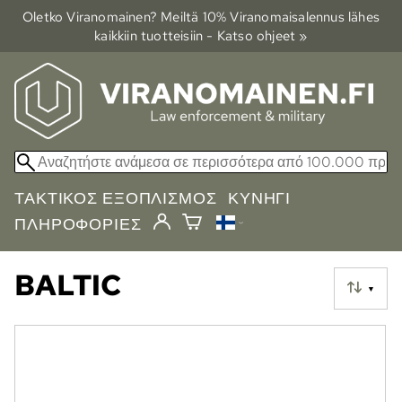
Oletko Viranomainen? Meiltä 10% Viranomais­alennus lähes
kaikkiin tuotteisiin - Katso ohjeet »
ΤΑΚΤΙΚΌΣ ΕΞΟΠΛΙΣΜΌΣ
ΚΥΝΉΓΙ
ΠΛΗΡΟΦΟΡΊΕΣ
BALTIC
▼