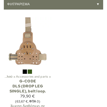
ΦΙΛΤΡΆΡΙΣΜΑ
▼
Θήκες πιστολιού
‪»
Accessories and parts
‪»
G-CODE
DLS (DROP LEG
SINGLE), belt loop.
79,90 €
(63,67 €, ΦΠΑ 0)
Άμεσα διαθέσιμο σε