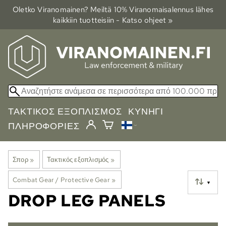
Oletko Viranomainen? Meiltä 10% Viranomais­alennus lähes
kaikkiin tuotteisiin - Katso ohjeet »
ΤΑΚΤΙΚΌΣ ΕΞΟΠΛΙΣΜΌΣ
ΚΥΝΉΓΙ
ΠΛΗΡΟΦΟΡΊΕΣ
Σπορ
‪»
Τακτικός εξοπλισμός
‪»
Combat Gear / Protective Gear
‪»
▼
DROP LEG PANELS