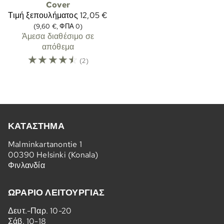
Cover
Τιμή ξεπουλήματος
12,05 €
(9,60 €, ΦΠΑ 0)
Άμεσα διαθέσιμο σε
απόθεμα
☆
☆
☆
☆
☆
(2)
ΚΑΤΆΣΤΗΜΑ
Malminkartanontie 1
00390 Helsinki (Konala)
Φινλανδία
ΩΡΆΡΙΟ ΛΕΙΤΟΥΡΓΊΑΣ
Δευτ.-Παρ. 10-20
Σάβ. 10-18