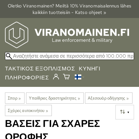
Oletko Viranomainen? Meiltä 10% Viranomais­alennus lähes
kaikkiin tuotteisiin - Katso ohjeet »
ΤΑΚΤΙΚΌΣ ΕΞΟΠΛΙΣΜΌΣ
ΚΥΝΉΓΙ
ΠΛΗΡΟΦΟΡΊΕΣ
Σπορ
‪»
Υπαίθριες δραστηριότητες
‪»
Αξεσουάρ οδήγησης
‪»
Σχάρες αυτοκινήτου
‪»
▼
ΒΆΣΕΙΣ ΓΙΑ ΣΧΆΡΕΣ
ΟΡΟΦΉΣ