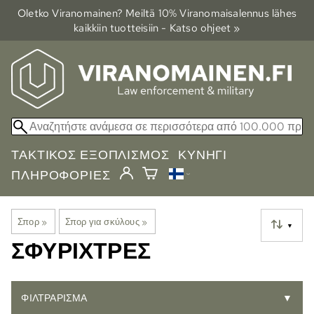
Oletko Viranomainen? Meiltä 10% Viranomais­alennus lähes
kaikkiin tuotteisiin - Katso ohjeet »
ΤΑΚΤΙΚΌΣ ΕΞΟΠΛΙΣΜΌΣ
ΚΥΝΉΓΙ
ΠΛΗΡΟΦΟΡΊΕΣ
Σπορ
‪»
Σπορ για σκύλους
‪»
▼
ΣΦΥΡΊΧΤΡΕΣ
ΦΙΛΤΡΆΡΙΣΜΑ
▼