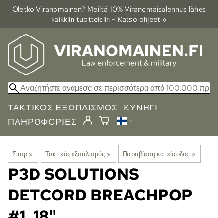
Oletko Viranomainen? Meiltä 10% Viranomais­alennus lähes
kaikkiin tuotteisiin - Katso ohjeet »
ΤΑΚΤΙΚΌΣ ΕΞΟΠΛΙΣΜΌΣ
ΚΥΝΉΓΙ
ΠΛΗΡΟΦΟΡΊΕΣ
Σπορ
‪»
Τακτικός εξοπλισμός
‪»
Παραβίαση και είσοδος
‪»
P3D SOLUTIONS
DETCORD BREACHPOP
#1, 18"