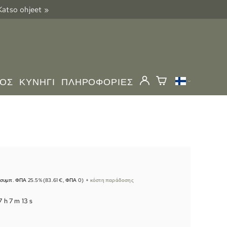
 Katso ohjeet »
ΜΌΣ
ΚΥΝΉΓΙ
ΠΛΗΡΟΦΟΡΊΕΣ
συμπ. ΦΠΑ 25.5% (83.61 €, ΦΠΑ 0)
+
κόστη παράδοσης
7 h 7 m 12 s