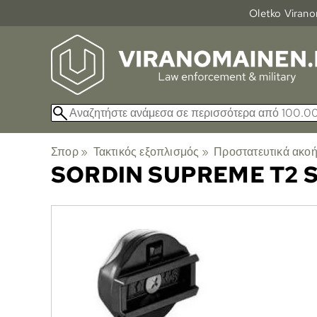
Oletko Viranom
Σπορ
‪»
Τακτικός εξοπλισμός
‪»
Προστατευτικά ακο
SORDIN
SUPREME T2 