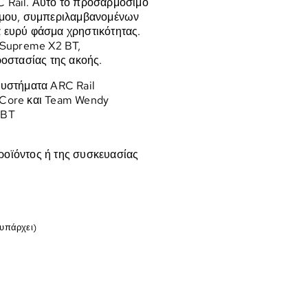
 Rail. Αυτό το προσαρμόσιμο
ρόμου, συμπεριλαμβανομένων
 ευρύ φάσμα χρηστικότητας.
α Supreme X2 BT,
ροστασίας της ακοής.
συστήματα ARC Rail
-Core και Team Wendy
 BT
ροϊόντος ή της συσκευασίας
 υπάρχει)