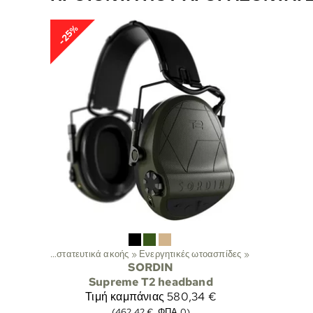
-25%
πλισμός
‪»
Προστατευτικά ακοής
‪»
Ενεργητικές ωτοασπίδες
‪»
SORDIN
Supreme T2 headband
Τιμή καμπάνιας
580,34 €
(462,42 €, ΦΠΑ 0)