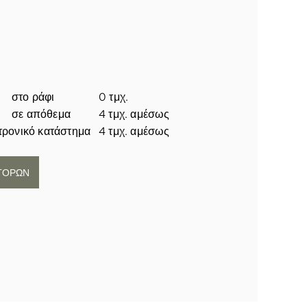
στο ράφι
0 τμχ.
σε απόθεμα
4 τμχ. αμέσως
τρονικό κατάστημα
4 τμχ. αμέσως