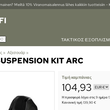
ainen? Meiltä 10% Viranomais­alennus lähes kaikkiin tuotteisiin -
ΤΑΚΤΙΚΌΣ ΕΞΟΠΛΙΣ
ής
‪»
Αξεσουάρ
‪»
SUSPENSION KIT ARC
Τιμή καμπάνιας
104,93
Η προσφορά λήγει στις
9 ημέρα 1
Κανονική τιμή 139,90 €