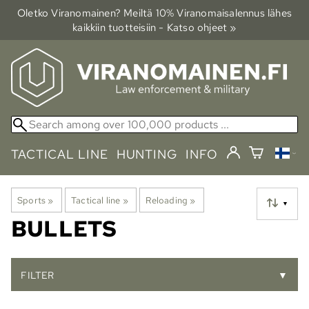
Oletko Viranomainen? Meiltä 10% Viranomais­alennus lähes
kaikkiin tuotteisiin - Katso ohjeet »
TACTICAL LINE
HUNTING
INFO
Sports
‪»
Tactical line
‪»
Reloading
‪»
▼
BULLETS
FILTER
▼