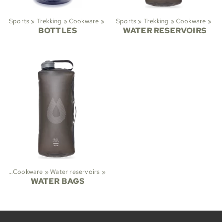
Sports
‪»
Trekking
‪»
Cookware
‪»
Sports
‪»
Trekking
‪»
Cookware
‪»
BOTTLES
WATER RESERVOIRS
ng
‪»
Cookware
‪»
Water reservoirs
‪»
WATER BAGS