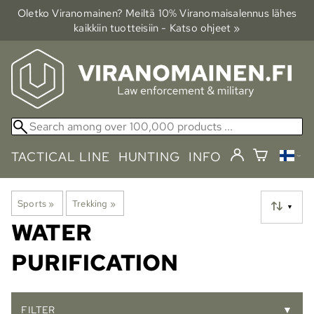
Oletko Viranomainen? Meiltä 10% Viranomais­alennus lähes
kaikkiin tuotteisiin - Katso ohjeet »
TACTICAL LINE
HUNTING
INFO
Sports
‪»
Trekking
‪»
▼
WATER
PURIFICATION
FILTER
▼