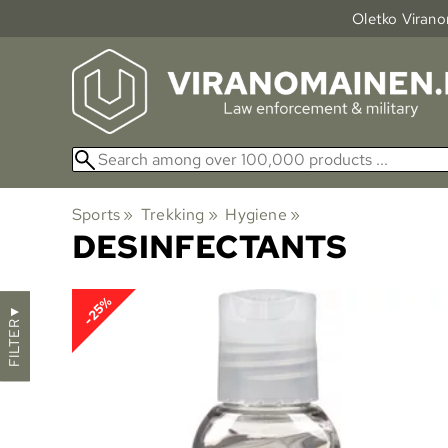
Oletko Viranom
Sports
‪»
Trekking
‪»
Hygiene
‪»
DESINFECTANTS
-25%
▼
FILTER