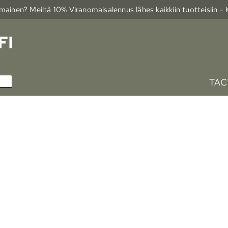
ainen? Meiltä 10% Viranomais­alennus lähes kaikkiin tuotteisiin -
TAC