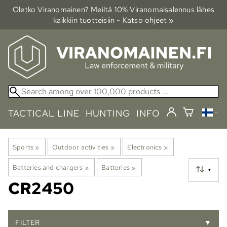
Oletko Viranomainen? Meiltä 10% Viranomais­alennus lähes
kaikkiin tuotteisiin - Katso ohjeet »
TACTICAL LINE
HUNTING
INFO
Sports
‪»
Outdoor activities
‪»
Electronics
‪»
Batteries and chargers
‪»
Batteries
‪»
▼
CR2450
FILTER
▼