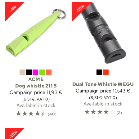
-25%
-8%
ACME
Dual Tone Whistle WEGU
Dog whistle 211.5
Campaign price
10,43 €
Campaign price
11,93 €
(8,31 €, VAT 0)
(9,51 €, VAT 0)
Available in stock
Available in stock
☆
☆
☆
☆
☆
☆
☆
☆
☆
☆
(2)
(40)
-25%