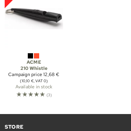
ACME
210 Whistle
Campaign price
12,68 €
(10,10 €, VAT 0)
Available in stock
☆
☆
☆
☆
☆
(3)
STORE