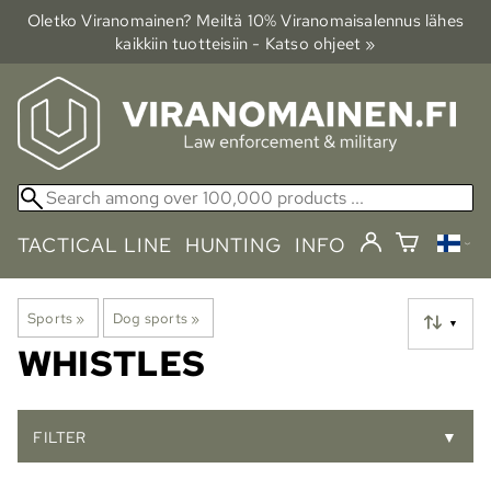
Oletko Viranomainen? Meiltä 10% Viranomais­alennus lähes
kaikkiin tuotteisiin - Katso ohjeet »
TACTICAL LINE
HUNTING
INFO
Sports
‪»
Dog sports
‪»
▼
WHISTLES
FILTER
▼