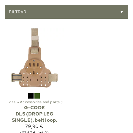
FILTRAR
▼
‪»
Fundas
‪»
Accessories and parts
‪»
G-CODE
DLS (DROP LEG
SINGLE), belt loop.
79,90 €
(63,67 €, IVA 0)