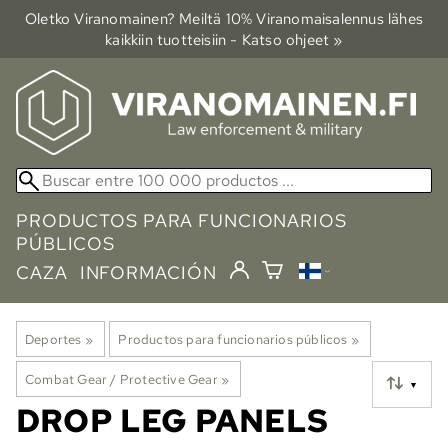
Oletko Viranomainen? Meiltä 10% Viranomais­alennus lähes
kaikkiin tuotteisiin - Katso ohjeet »
PRODUCTOS PARA FUNCIONARIOS
PÚBLICOS
CAZA
INFORMACIÓN
Deportes
‪»
Productos para funcionarios públicos
‪»
Combat Gear / Protective Gear
‪»
▼
DROP LEG PANELS