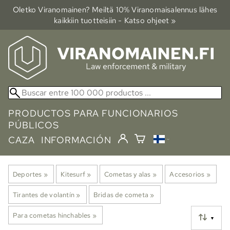
Oletko Viranomainen? Meiltä 10% Viranomais­alennus lähes
kaikkiin tuotteisiin - Katso ohjeet »
PRODUCTOS PARA FUNCIONARIOS
PÚBLICOS
CAZA
INFORMACIÓN
Deportes
‪»
Kitesurf
‪»
Cometas y alas
‪»
Accesorios
‪»
Tirantes de volantín
‪»
Bridas de cometa
‪»
Para cometas hinchables
‪»
▼