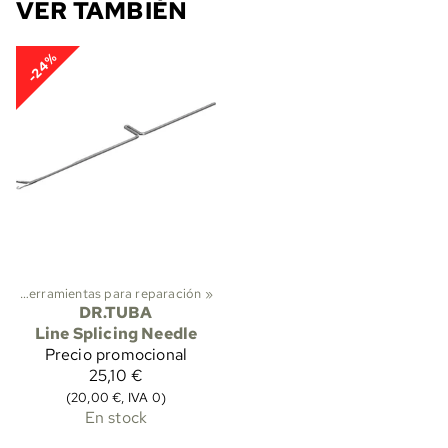
VER TAMBIÉN
-24%
s
‪»
Herramientas para reparación
‪»
DR.TUBA
Line Splicing Needle
Precio promocional
25,10 €
(20,00 €, IVA 0)
En stock