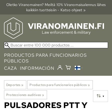
Oletko Viranomainen? Meiltä 10% Viranomais­alennus lähes
kaikkiin tuotteisiin - Katso ohjeet »
PRODUCTOS PARA FUNCIONARIOS
PÚBLICOS
CAZA
INFORMACIÓN
Deportes
‪»
Productos para funcionarios públicos
‪»
Protecciones auditivas
‪»
▼
PULSADORES PTT Y