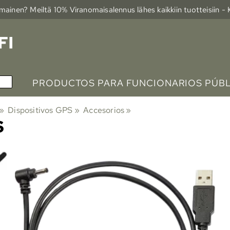
ainen? Meiltä 10% Viranomais­alennus lähes kaikkiin tuotteisiin -
PRODUCTOS PARA FUNCIONARIOS PÚB
‪»
Dispositivos GPS
‪»
Accesorios
‪»
S