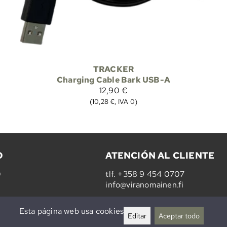
TRACKER
Charging Cable Bark USB-A
12,90 €
(10,28 €, IVA 0)
O
ATENCIÓN AL CLIENTE
0
tlf.
+358 9 454 0707
info@viranomainen.fi
Lu-vi 10-14
Esta página web usa cookies
Editar
Aceptar todo