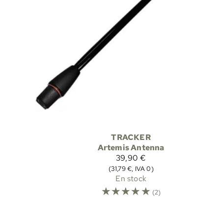
TRACKER
Artemis Antenna
39,90 €
(31,79 €, IVA 0)
En stock
☆
☆
☆
☆
☆
(2)