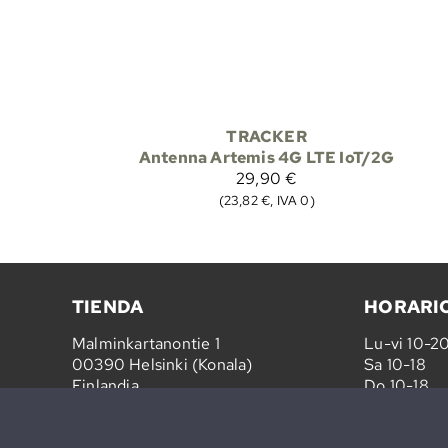
TRACKER
Antenna Artemis 4G LTE IoT/2G
29,90 €
(23,82 €, IVA 0)
TIENDA
HORARI
Malminkartanontie 1
Lu-vi 10-2
00390 Helsinki (Konala)
Sa 10-18
Finlandia
Do 10-18