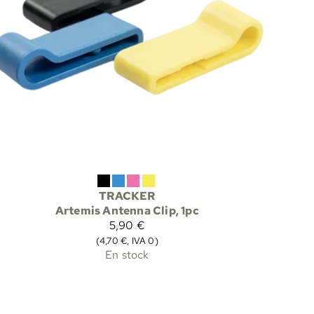
TRACKER
Artemis Antenna Clip, 1pc
5,90 €
(4,70 €, IVA 0)
En stock