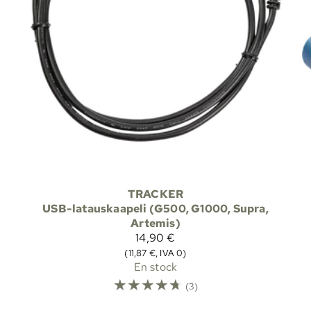
TRACKER
USB-latauskaapeli (G500, G1000, Supra,
Artemis)
14,90 €
(11,87 €, IVA 0)
En stock
☆
☆
☆
☆
☆
(3)