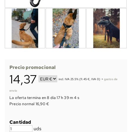
Precio promocional
14,37
incl. IVA 25.5% (11.45 €, IVA 0)
+
gastos de
envío
La oferta termina en
8 día 17 h 39 m 4 s
Precio normal 16,90 €
Cantidad
uds