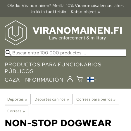
Oletko Viranomainen? Meiltä 10% Viranomais­alennus lähes
kaikkiin tuotteisiin - Katso ohjeet »
PRODUCTOS PARA FUNCIONARIOS
PÚBLICOS
CAZA
INFORMACIÓN
Deportes
‪»
Deportes caninos
‪»
Correas para perros
‪»
Correas
‪»
NON-STOP DOGWEAR