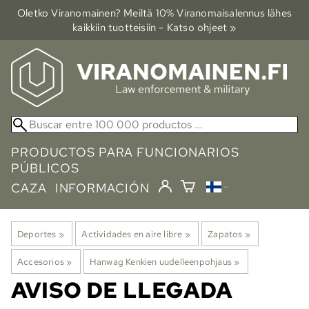
Oletko Viranomainen? Meiltä 10% Viranomais­alennus lähes
kaikkiin tuotteisiin - Katso ohjeet »
PRODUCTOS PARA FUNCIONARIOS
PÚBLICOS
CAZA
INFORMACIÓN
Deportes
‪»
Actividades en aire libre
‪»
Zapatos
‪»
Accesorios
‪»
Hanwag Kenkien uudelleenpohjaus
‪»
AVISO DE LLEGADA