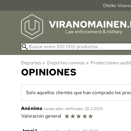
Oletko Viranom
Deportes
‪»
Deportes caninos
‪»
Protecciones audit
OPINIONES
Solo aquellos clientes que han comprado los prod
Anónimo
comprador verificado, 20.2.2026
☆
☆
☆
☆
☆
Valoración general
Jenni L.