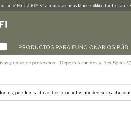
ainen? Meiltä 10% Viranomais­alennus lähes kaikkiin tuotteisiin -
PRODUCTOS PARA FUNCIONARIOS PÚB
ivas y gafas de proteccion - Deportes caninos
‪»
Rex Specs V
uctos, pueden calificar. Los productos pueden ser calificados