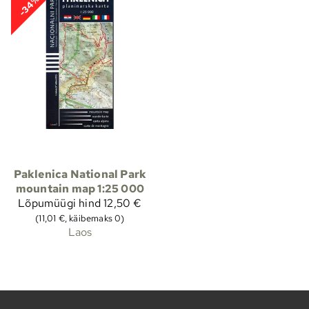
-34%
Paklenica National Park
mountain map 1:25 000
Lõpumüügi hind
12,50 €
(11,01 €, käibemaks 0)
Laos