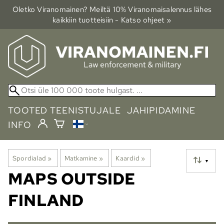
Oletko Viranomainen? Meiltä 10% Viranomais­alennus lähes
kaikkiin tuotteisiin - Katso ohjeet »
TOOTED TEENISTUJALE
JAHIPIDAMINE
INFO
Spordialad
‪»
Matkamine
‪»
Kaardid
‪»
▼
MAPS OUTSIDE
FINLAND