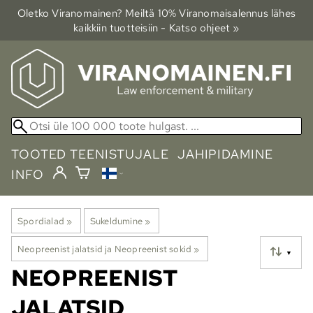
Oletko Viranomainen? Meiltä 10% Viranomais­alennus lähes
kaikkiin tuotteisiin - Katso ohjeet »
TOOTED TEENISTUJALE
JAHIPIDAMINE
INFO
Spordialad
‪»
Sukeldumine
‪»
Neopreenist jalatsid ja Neopreenist sokid
‪»
▼
NEOPREENIST
JALATSID