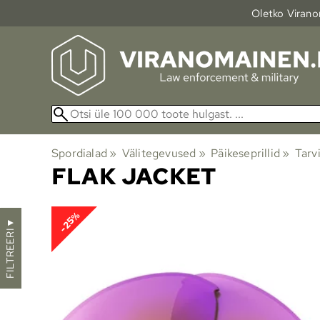
Oletko Viranom
Spordialad
‪»
Välitegevused
‪»
Päikeseprillid
‪»
Tarv
FLAK JACKET
-25%
▼
FILTREERI