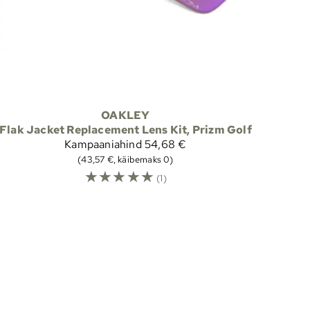
OAKLEY
Flak Jacket Replacement Lens Kit, Prizm Golf
Kampaaniahind
54,68 €
(43,57 €, käibemaks 0)
☆
☆
☆
☆
☆
(1)