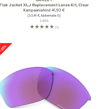
Flak Jacket XLJ Replacement Lense Kit, Clear
Kampaaniahind
41,93 €
(33,41 €, käibemaks 0)
Laos
☆
☆
☆
☆
☆
(1)
-25%