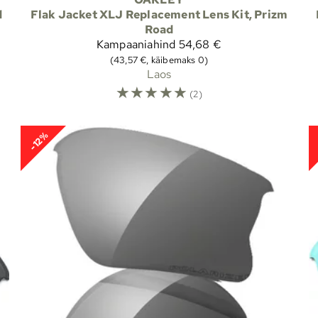
d
Flak Jacket XLJ Replacement Lens Kit, Prizm
Road
Kampaaniahind
54,68 €
(43,57 €, käibemaks 0)
Laos
☆
☆
☆
☆
☆
(2)
-12%