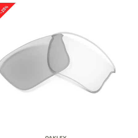
-25%
OAKLEY