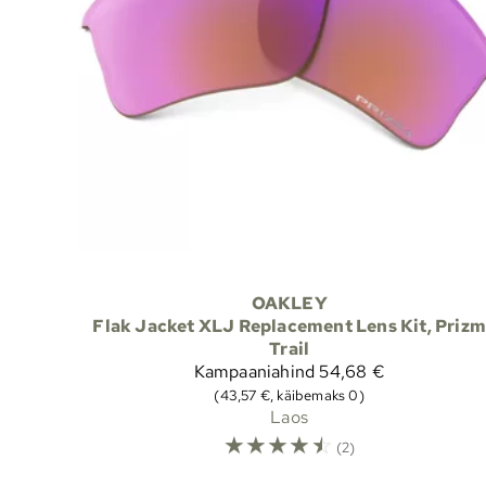
OAKLEY
Flak Jacket XLJ Replacement Lens Kit, Prizm
Trail
Kampaaniahind
54,68 €
(43,57 €, käibemaks 0)
Laos
☆
☆
☆
☆
☆
(2)