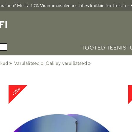
ainen? Meiltä 10% Viranomais­alennus lähes kaikkiin tuotteisiin -
TOOTED TEENIST
ikud
‪»
Varuläätsed
‪»
Oakley varuläätsed
‪»
-25%