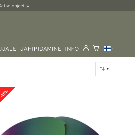
 Katso ohjeet »
UJALE
JAHIPIDAMINE
INFO
▼
-25%