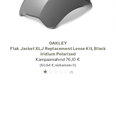
OAKLEY
Flak Jacket XLJ Replacement Lense Kit, Black
Iridium Polarized
Kampaaniahind
76,10 €
(60,64 €, käibemaks 0)
☆
☆
☆
☆
☆
(1)