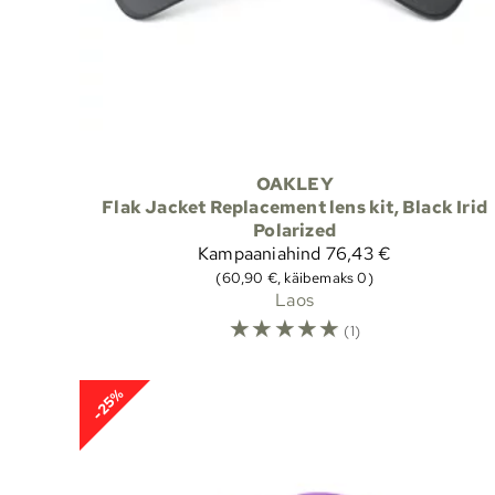
OAKLEY
Flak Jacket Replacement lens kit, Black Irid
Polarized
Kampaaniahind
76,43 €
(60,90 €, käibemaks 0)
Laos
☆
☆
☆
☆
☆
(1)
-25%