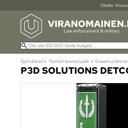
Oletko Viranom
Spordialad
‪»
Tooted teenistujale
‪»
Sissemurdmine 
P3D SOLUTIONS
DETCO