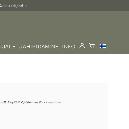
 Katso ohjeet »
UJALE
JAHIPIDAMINE
INFO
 km 25.5% (42.41 €, käibemaks 0)
+
tarne kulud