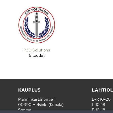
P3D Solutions
6 toodet
KAUPLUS
LAHTIO
Malminkartanontie 1
E-R 10-20
00390 Helsinki (Konala)
L 10-18
Soome
P 10-18