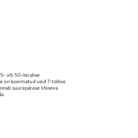
5- või 50-teralise
e on koormatud vaid 7-tollise
nnab suurepärase libiseva
da.