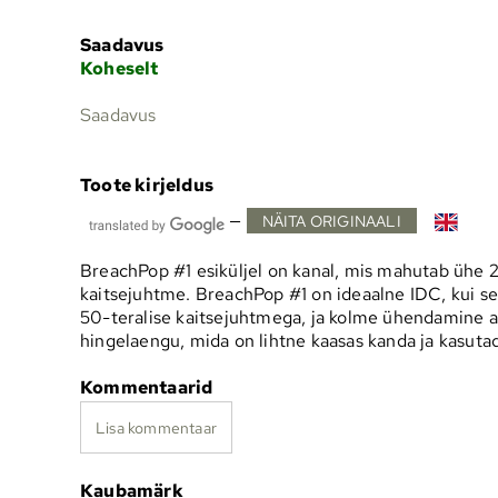
Saadavus
Koheselt
Saadavus
Toote kirjeldus
—
NÄITA ORIGINAALI
BreachPop #1 esiküljel on kanal, mis mahutab ühe 2
kaitsejuhtme. BreachPop #1 on ideaalne IDC, kui se
50-teralise kaitsejuhtmega, ja kolme ühendamine a
hingelaengu, mida on lihtne kaasas kanda ja kasuta
Kommentaarid
Lisa kommentaar
Kaubamärk