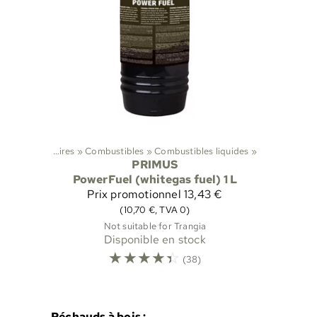
uds
‪»
Accessoires
‪»
Combustibles
‪»
Combustibles liquides
‪»
PRIMUS
PowerFuel (whitegas fuel) 1 L
Prix promotionnel
13,43 €
(10,70 €, TVA 0)
Not suitable for Trangia
Disponible en stock
☆
☆
☆
☆
☆
(38)
Réchauds à bois :