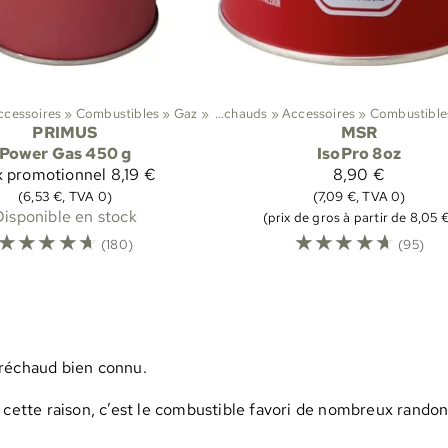
ccessoires
‪»
Sports
Combustibles
‪»
Randonnée
‪»
Gaz
‪»
‪»
Réchauds
‪»
Accessoires
‪»
Sports
Combustible
‪»
Ran
PRIMUS
MSR
Power Gas 450 g
IsoPro 8oz
x promotionnel
8,19 €
8,90 €
(6,53 €, TVA 0)
(7,09 €, TVA 0)
Disponible en stock
(prix de gros à partir de 8,05 
☆
☆
☆
☆
☆
☆
☆
☆
☆
☆
(180)
(95)
 réchaud bien connu.
 cette raison, c’est le combustible favori de nombreux randonn