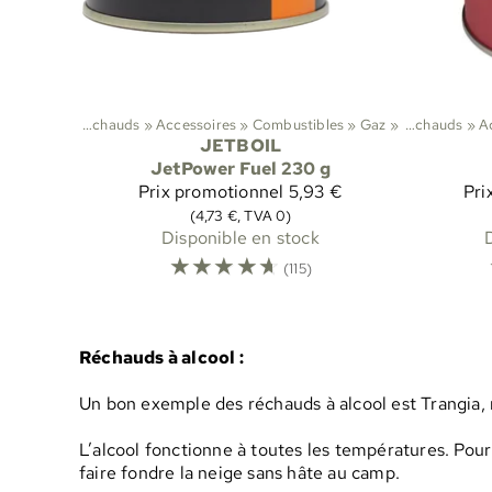
andonnée
‪»
Réchauds
‪»
Accessoires
‪»
Sports
Combustibles
‪»
Randonnée
‪»
Gaz
‪»
‪»
Réchauds
‪»
A
JETBOIL
JetPower Fuel 230 g
Prix promotionnel
5,93 €
Pri
(4,73 €, TVA 0)
Disponible en stock
☆
☆
☆
☆
☆
(115)
Réchauds à alcool :
Un bon exemple des réchauds à alcool est Trangia,
L’alcool fonctionne à toutes les températures. Pour
faire fondre la neige sans hâte au camp.