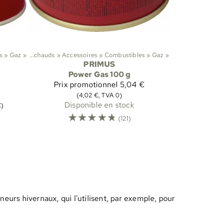
s
donnée
‪»
Gaz
‪»
‪»
Réchauds
‪»
Accessoires
‪»
Combustibles
‪»
Gaz
‪»
PRIMUS
Power Gas 100 g
Prix promotionnel
5,04 €
(4,02 €, TVA 0)
Disponible en stock
€)
☆
☆
☆
☆
☆
(121)
eurs hivernaux, qui l'utilisent, par exemple, pour