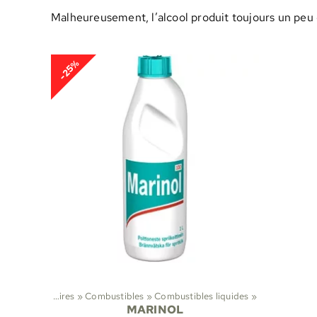
Malheureusement, l’alcool produit toujours un peu d
-25%
uds
‪»
Accessoires
‪»
Combustibles
‪»
Combustibles liquides
‪»
MARINOL