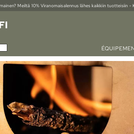
ainen? Meiltä 10% Viranomais­alennus lähes kaikkiin tuotteisiin -
ÉQUIPEMEN