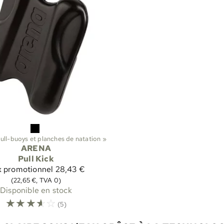
ull-buoys et planches de natation
‪»
ARENA
Pull Kick
x promotionnel
28,43 €
(22,65 €, TVA 0)
Disponible en stock
☆
☆
☆
☆
☆
(5)