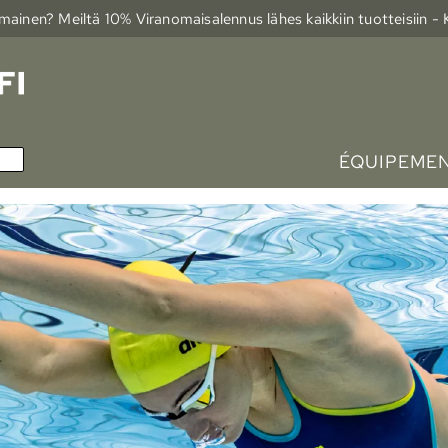
ainen? Meiltä 10% Viranomais­alennus lähes kaikkiin tuotteisiin -
ÉQUIPEMEN