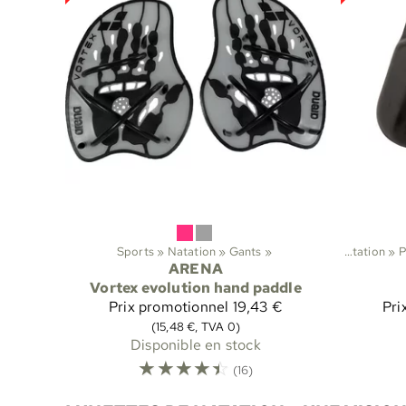
Sports
‪»
Natation
‪»
Gants
‪»
Sports
‪»
Natation
‪»
P
ARENA
Vortex evolution hand paddle
Prix promotionnel
19,43 €
Pri
(15,48 €, TVA 0)
Disponible en stock
☆
☆
☆
☆
☆
(16)