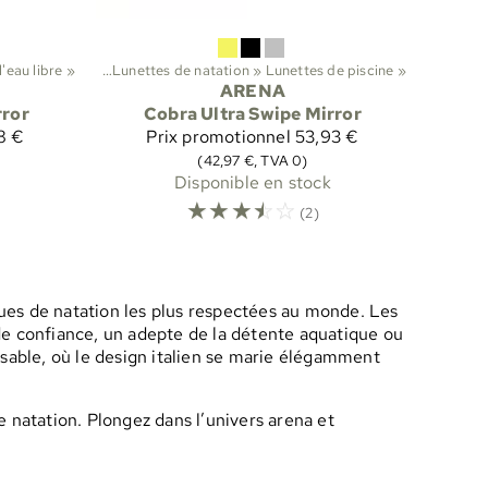
'eau libre
rts
‪»
Natation
‪»
‪»
Lunettes de natation
‪»
Lunettes de piscine
‪»
ARENA
rror
Cobra Ultra Swipe Mirror
8 €
Prix promotionnel
53,93 €
(42,97 €, TVA 0)
Disponible en stock
☆
☆
☆
☆
☆
(2)
rques de natation les plus respectées au monde. Les
de confiance, un adepte de la détente aquatique ou
nsable, où le design italien se marie élégamment
 natation. Plongez dans l’univers arena et