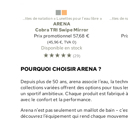
atation
‪»
Lunettes de natation
‪»
Lunettes pour l'eau libre
Sports
‪»
Natation
‪»
‪»
Lunettes de
ARENA
Cobra TRI Swipe Mirror
Prix promotionnel
57,68 €
Pri
(45,96 €, TVA 0)
Disponible en stock
☆
☆
☆
☆
☆
(29)
POURQUOI CHOISIR ARENA ?
Depuis plus de 50 ans, arena associe l’eau, la tech
collections variées offrent des options pour tous 
un sportif ambitieux. Chaque produit est fabriqué 
avec le confort et la performance.
Arena n’est pas seulement un maillot de bain – c’e
découvrez l’équipement qui rend chaque mouvemen