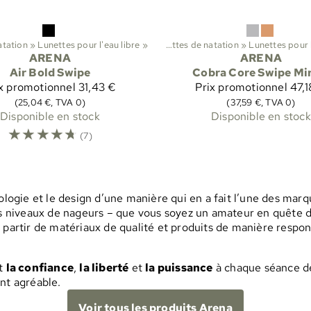
 natation
‪»
Lunettes pour l'eau libre
Sports
‪»
Natation
‪»
‪»
Lunettes de natation
‪»
Lunettes pour l
Spo
ARENA
ARENA
Air Bold Swipe
Cobra Core Swipe Mi
x promotionnel
31,43 €
Prix promotionnel
47,1
(25,04 €, TVA 0)
(37,59 €, TVA 0)
Disponible en stock
Disponible en stock
☆
☆
☆
☆
☆
(7)
nologie et le design d’une manière qui en a fait l’une des ma
les niveaux de nageurs – que vous soyez un amateur en quête 
à partir de matériaux de qualité et produits de manière respo
st
la confiance
,
la liberté
et
la puissance
à chaque séance de
t agréable.
Voir tous les produits Arena