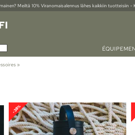
ainen? Meiltä 10% Viranomais­alennus lähes kaikkiin tuotteisiin -
ÉQUIPEMEN
ssoires
‪»
-38%