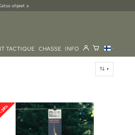
 Katso ohjeet »
T TACTIQUE
CHASSE
INFO
▼
-38%