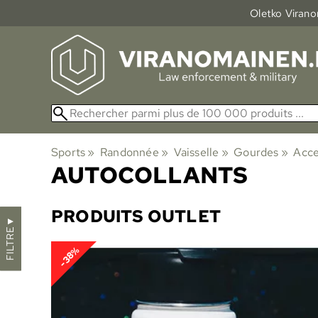
Oletko Viranom
Sports
‪»
Randonnée
‪»
Vaisselle
‪»
Gourdes
‪»
Acce
AUTOCOLLANTS
PRODUITS OUTLET
▼
FILTRE
-38%