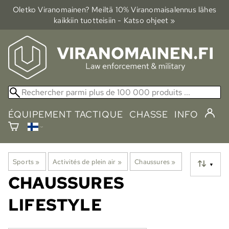
Oletko Viranomainen? Meiltä 10% Viranomais­alennus lähes
kaikkiin tuotteisiin - Katso ohjeet »
ÉQUIPEMENT TACTIQUE
CHASSE
INFO
Sports
‪»
Activités de plein air
‪»
Chaussures
‪»
▼
CHAUSSURES
LIFESTYLE