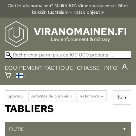
Oletko Viranomainen? Meiltä 10% Viranomais­alennus lähes
kaikkiin tuotteisiin - Katso ohjeet »
ÉQUIPEMENT TACTIQUE
CHASSE
INFO
Sports
‪»
Activités de plein air
‪»
Vêtements
‪»
▼
TABLIERS
FILTRE
▼