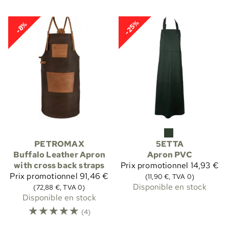
-25%
-8%
PETROMAX
5ETTA
Buffalo Leather Apron
Apron PVC
with cross back straps
Prix promotionnel
14,93 €
Prix promotionnel
91,46 €
(11,90 €, TVA 0)
Disponible en stock
(72,88 €, TVA 0)
Disponible en stock
☆
☆
☆
☆
☆
(4)