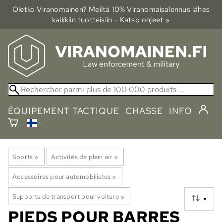
Oletko Viranomainen? Meiltä 10% Viranomais­alennus lähes
kaikkiin tuotteisiin - Katso ohjeet »
ÉQUIPEMENT TACTIQUE
CHASSE
INFO
Sports
‪»
Activités de plein air
‪»
Accessoires pour automobilistes
‪»
Supports de transport pour voiture
‪»
▼
PIEDS POUR BARRES