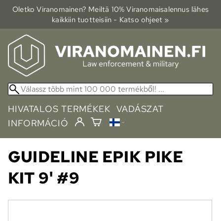
Oletko Viranomainen? Meiltä 10% Viranomais­alennus lähes
kaikkiin tuotteisiin - Katso ohjeet »
HIVATALOS TERMÉKEK
VADÁSZAT
INFORMÁCIÓ
GUIDELINE
EPIK PIKE
KIT 9' #9