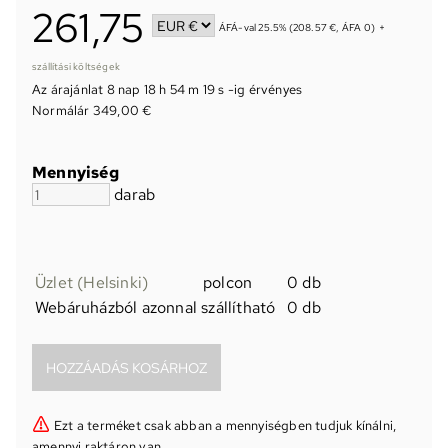
261,75
ÁFÁ-val 25.5% (208.57 €, ÁFA 0)
+
szállítási költségek
Az árajánlat
8 nap 18 h 54 m 19 s
-ig érvényes
Normálár 349,00 €
Mennyiség
darab
Üzlet (Helsinki)
polcon
0 db
Webáruházból azonnal szállítható
0 db
Ezt a terméket csak abban a mennyiségben tudjuk kínálni,
amennyi raktáron van.