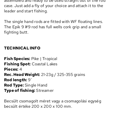
assembled and ready to be used straight out of the rod
case. Just add a fly of your choice and attach it to the
leader and start fishing.
The single hand rods are fitted with WF floating lines.
The Epik 9´ #9 rod has full wells cork grip and a small
fighting butt.
TECHNICAL INFO
Fish Species:
Pike | Tropical
Fishing Spot:
Coastal Lakes
Pieces:
4
Rec. Head Weight:
21-23g / 325-355 grains
Rod length:
9'
Rod Type:
Single Hand
Type of fishing:
Streamer
Becsült csomagolt méret vagy a csomagolási egység
becsült értéke 200 x 200 x 100 mm.