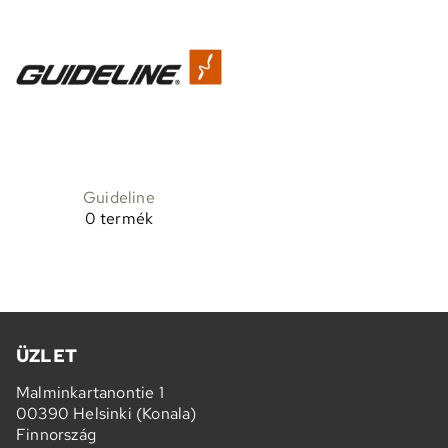
Guideline
0 termék
ÜZLET
Malminkartanontie 1
00390 Helsinki (Konala)
Finnország